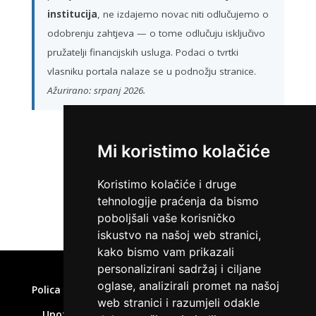
institucija
, ne izdajemo novac niti odlučujemo o
odobrenju zahtjeva — o tome odlučuju isključivo
pružatelji financijskih usluga. Podaci o tvrtki
vlasniku portala nalaze se u podnožju stranice.
Ažurirano: srpanj 2026.
Mi koristimo kolačiće
ZATRAŽI KREDIT
Koristimo kolačiće i druge
tehnologije praćenja da bismo
poboljšali vaše korisničko
iskustvo na našoj web stranici,
kako bismo vam prikazali
Home
»
Brzi zajam isplata odmah
personalizirani sadržaj i ciljane
oglase, analizirali promet na našoj
Polica privatnosti
Uvjeti korištenja
Kolačići
web stranici i razumjeli odakle
Upozorenje o rizicima
Affiliate disclaimer