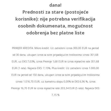
dana!
Prednosti za stare (postojeće
korisnike):
nije potrebna verifikacija
osobnih dokumenata, mogućnost
odobrenja bez platne liste
PRIMJER KREDITA: Mikro kredit: Uz zatraženi iznos 300,00 EUR na period
od 30 dana, ukupan iznos sa svim pripadajućim troškovima iznosi 301,68
EUR, uz EKS 7,03%, iznos Premije 1,68 EUR te iznos mjesečne rate 301,68
EUR (1 rata). Najveća EKS: 7,15%, Plus kredit: Uz zatraženi iznos 1.000,00
EUR na period od 150 dana, ukupan iznos sa svim pripadajućim troškovima
iznosi 1.016,70 EUR, uz kamatnu stopu 0,00% te EKS 6,96 %, iznos
Premije 16,70 EUR te iznos mjesečne rate 203,34 EUR (5 rata). Najveća EKS:
7,15 %