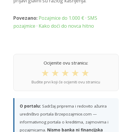
prijavi glavni su razlog kašnjenja.
Povezano:
Pozajmice do 1.000 €
·
SMS
pozajmice
·
Kako doći do novca hitno
Ocijenite ovu stranicu:
★
★
★
★
★
Budite prvi koji će ocijeniti ovu stranicu
O portalu:
Sadržaj priprema i redovito ažurira
uredništvo portala Brzepozajmice.com —
informativnog portala o kreditima, zajmovima i
pozajmicama.
Nismo banka ni financijska