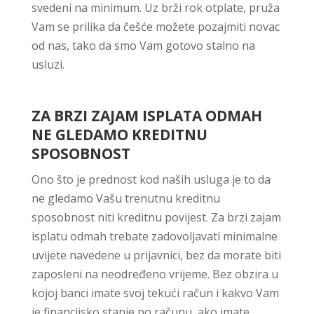
svedeni na minimum. Uz brži rok otplate, pruža
Vam se prilika da češće možete pozajmiti novac
od nas, tako da smo Vam gotovo stalno na
usluzi.
ZA BRZI ZAJAM ISPLATA ODMAH
NE GLEDAMO KREDITNU
SPOSOBNOST
Ono što je prednost kod naših usluga je to da
ne gledamo Vašu trenutnu kreditnu
sposobnost niti kreditnu povijest. Za brzi zajam
isplatu odmah trebate zadovoljavati minimalne
uvijete navedene u prijavnici, bez da morate biti
zaposleni na neodređeno vrijeme. Bez obzira u
kojoj banci imate svoj tekući račun i kakvo Vam
je financijsko stanje po računu, ako imate