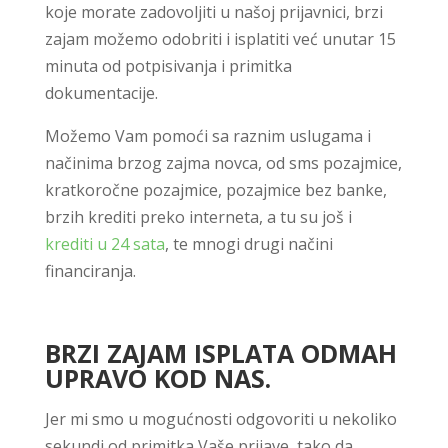
koje morate zadovoljiti u našoj prijavnici, brzi
zajam možemo odobriti i isplatiti već unutar 15
minuta od potpisivanja i primitka
dokumentacije.
Možemo Vam pomoći sa raznim uslugama i
načinima brzog zajma novca, od sms pozajmice,
kratkoročne pozajmice, pozajmice bez banke,
brzih krediti preko interneta, a tu su još i
krediti u 24 sata
, te mnogi drugi načini
financiranja.
BRZI ZAJAM ISPLATA ODMAH
UPRAVO KOD NAS.
Jer mi smo u mogućnosti odgovoriti u nekoliko
sekundi od primitka Vaše prijave, tako da