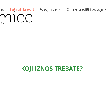
tna
Zatraži kredit
Pozajmice
Online krediti i pozajm
kt
KOJI IZNOS TREBATE?