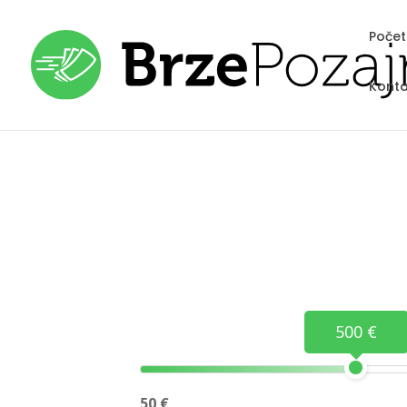
Poče
Konta
500 €
50 €