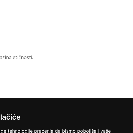
azina etičnosti.
lačiće
uge tehnologije praćenja da bismo poboljšali vaše