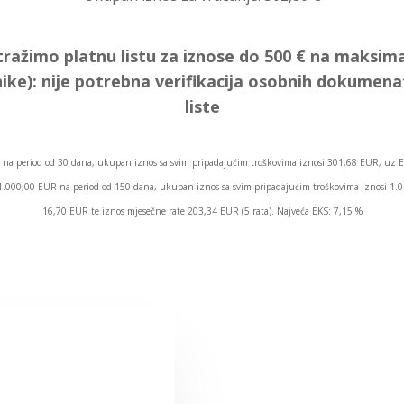
tražimo platnu listu za iznose do 500 € na maksima
ike):
nije potrebna verifikacija osobnih dokumen
liste
na period od 30 dana, ukupan iznos sa svim pripadajućim troškovima iznosi 301,68 EUR, uz E
os 1.000,00 EUR na period od 150 dana, ukupan iznos sa svim pripadajućim troškovima iznosi 1
16,70 EUR te iznos mjesečne rate 203,34 EUR (5 rata). Najveća EKS: 7,15 %