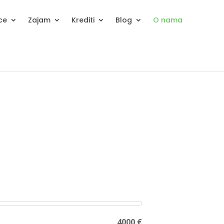
ice
Zajam
Krediti
Blog
O nama
4000 €