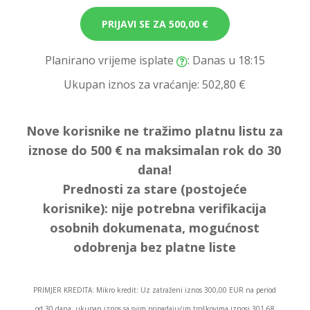
PRIJAVI SE ZA
500,00 €
Planirano vrijeme isplate
: Danas u 18:15
Ukupan iznos za vraćanje:
502,80 €
Nove korisnike ne tražimo platnu listu za
iznose do 500 € na maksimalan rok do 30
dana!
Prednosti za stare (postojeće
korisnike):
nije potrebna verifikacija
osobnih dokumenata, mogućnost
odobrenja bez platne liste
PRIMJER KREDITA: Mikro kredit: Uz zatraženi iznos 300,00 EUR na period
od 30 dana, ukupan iznos sa svim pripadajućim troškovima iznosi 301,68