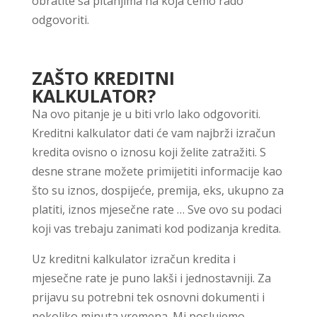
obratite sa pitanjima na koja ćemo rado
odgovoriti.
ZAŠTO KREDITNI
KALKULATOR?
Na ovo pitanje je u biti vrlo lako odgovoriti.
Kreditni kalkulator dati će vam najbrži izračun
kredita ovisno o iznosu koji želite zatražiti. S
desne strane možete primijetiti informacije kao
što su iznos, dospijeće, premija, eks, ukupno za
platiti, iznos mjesečne rate … Sve ovo su podaci
koji vas trebaju zanimati kod podizanja kredita.
Uz kreditni kalkulator izračun kredita i
mjesečne rate je puno lakši i jednostavniji. Za
prijavu su potrebni tek osnovni dokumenti i
nekoliko minuta vremena. Mi poslujemo