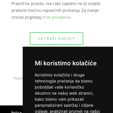
Praktično pravilo: sve rate zajedno ne bi smjele
prelaziti trećinu mjesečnih primanja. Za manje
iznose pogledaj
brze pozajmice
.
ZATRAŽI KREDIT
Mi koristimo kolačiće
Koristimo kolačiće i druge
Home
»
Kreditni kalkulator – izračun kredita i
tehnologije praćenja da bismo
mjesečne rate
poboljšali vaše korisničko
iskustvo na našoj web stranici,
kako bismo vam prikazali
personalizirani sadržaj i ciljane
oglase, analizirali promet na našoj
Polica privatnosti
Uvjeti korištenja
Kolačići