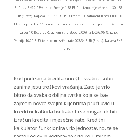
EUR, uz EKS 7,03%, iznos Premije 1,68 EUR te iznos mjesečne rate 301,68
EUR (1 rata). Najveća EKS: 7,15%, Plus kredit: Uz zatraženi iznos 1.000,00
EUR na period od 150 dana, ukupan iznos sa svim pripadajućim troškovima
iznosi 1.016,70 EUR, uz kamatnu stopu 0,00% te EKS 6,96 %, iznos
Premije 16,70 EUR te iznos mjesečne rate 203,34 EUR (5 rata). Najveća EKS:
7,15 %
Kod podizanja kredita ono što svaku osobu
zanima jesu troškovi vračanja. Zato je vrlo
bitno da svaka ozbiljna tvrtka koja se bavi
zajmom novca svojim klijentima pruži uvid u
kreditni kalkulator
kako bi se mogao dobiti
izračun kredita i mjesečne rate. Kreditni
kalkulator funkcionira vrlo jednostavno, te se
sastoji od dvije vodoravne crte koju mišem