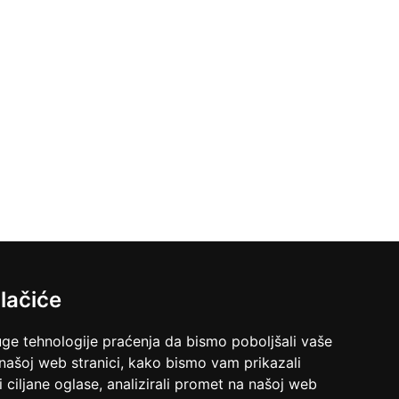
lačiće
uge tehnologije praćenja da bismo poboljšali vaše
 našoj web stranici, kako bismo vam prikazali
i ciljane oglase, analizirali promet na našoj web