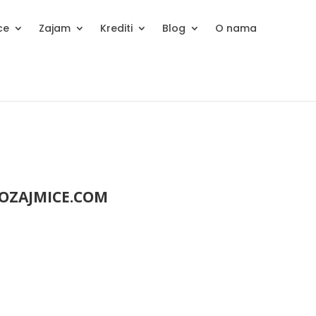
ce
Zajam
Krediti
Blog
O nama
POZAJMICE.COM