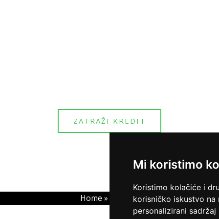
ZATRAŽI KREDIT
Mi koristimo ko
Koristimo kolačiće i dr
Home
»
Kontakt
korisničko iskustvo na
personalizirani sadržaj 