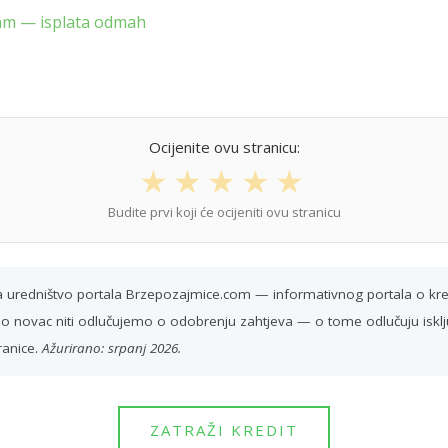
jam — isplata odmah
Ocijenite ovu stranicu:
★
★
★
★
★
Budite prvi koji će ocijeniti ovu stranicu
ra uredništvo portala Brzepozajmice.com — informativnog portala o k
o novac niti odlučujemo o odobrenju zahtjeva — o tome odlučuju isključ
ranice.
Ažurirano: srpanj 2026.
ZATRAŽI KREDIT