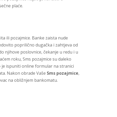
sečne plaće.
ta ili pozajmice. Banke zaista nude
edovito poprilično dugačka i zahtjeva od
do njihove poslovnice, čekanje u redu i u
kraćem roku, Sms pozajmice su daleko
je ispuniti online formular na stranici
splata. Nakon obrade Vaše
Sms pozajmice
,
novac na obližnjem bankomatu.