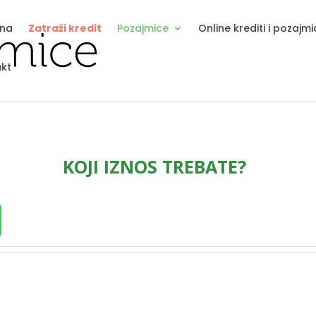
tna
Zatraži kredit
Pozajmice
Online krediti i pozajm
kt
KOJI IZNOS TREBATE?