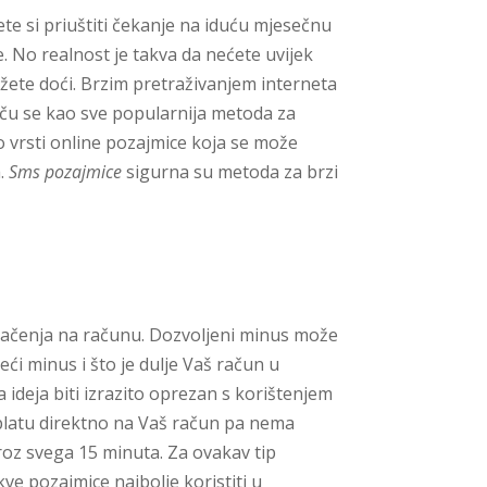
te si priuštiti čekanje na iduću mjesečnu
e. No realnost je takva da nećete uvijek
žete doći. Brzim pretraživanjem interneta
tiču se kao sve popularnija metoda za
 o vrsti online pozajmice koja se može
a.
Sms pozajmice
sigurna su metoda za brzi
oračenja na računu. Dozvoljeni minus može
ći minus i što je dulje Vaš račun u
 ideja biti izrazito oprezan s korištenjem
platu direktno na Vaš račun pa nema
kroz svega 15 minuta. Za ovakav tip
ve pozajmice najbolje koristiti u