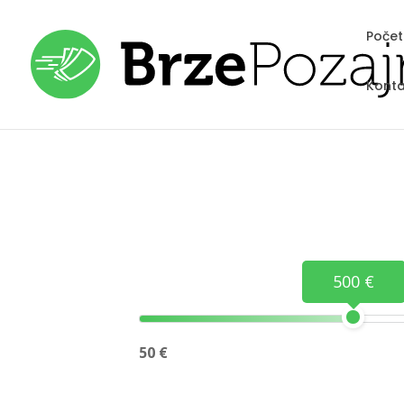
Poče
Konta
500 €
50 €