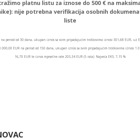
tražimo platnu listu za iznose do 500 € na maksima
ike):
nije potrebna verifikacija osobnih dokumen
liste
na period od 30 dana, ukupan iznos sa svim pripadajućim troškovima iznosi 301,68 EUR, uz E
os 1.000,00 EUR na period od 150 dana, ukupan iznos sa svim pripadajućim troškovima iznosi 1
16,70 EUR te iznos mjesečne rate 203,34 EUR (5 rata). Najveća EKS: 7,15 %
 NOVAC