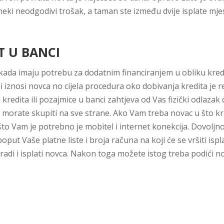
eki neodgodivi trošak, a taman ste između dvije isplate mje
T U BANCI
 kada imaju potrebu za dodatnim financiranjem u obliku kredi
iznosi novca no cijela procedura oko dobivanja kredita je r
redita ili pozajmice u banci zahtjeva od Vas fizički odlazak 
ju morate skupiti na sve strane. Ako Vam treba novac u što 
što Vam je potrebno je mobitel i internet konekcija. Dovoljno 
 poput Vaše platne liste i broja računa na koji će se vršiti i
adi i isplati novca. Nakon toga možete istog treba podići 