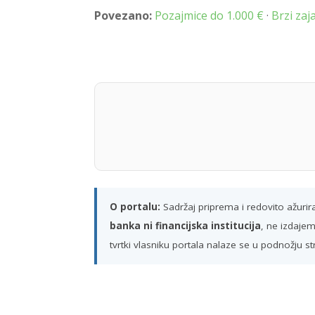
Povezano:
Pozajmice do 1.000 €
·
Brzi za
O portalu:
Sadržaj priprema i redovito ažuri
banka ni financijska institucija
, ne izdajem
tvrtki vlasniku portala nalaze se u podnožju st