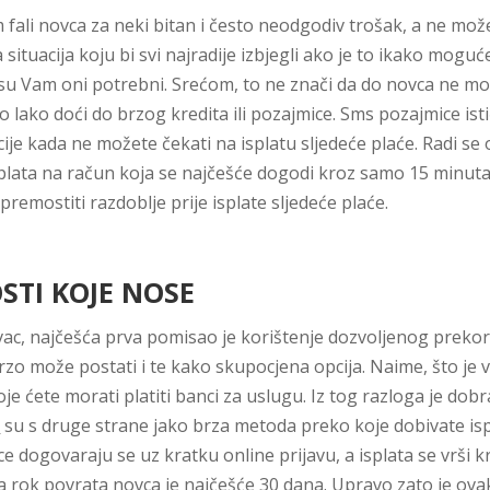
fali novca za neki bitan i često neodgodiv trošak, a ne može
ituacija koju bi svi najradije izbjegli ako je to ikako moguć
su Vam oni potrebni. Srećom, to ne znači da do novca ne mo
o lako doći do brzog kredita ili pozajmice. Sms pozajmice is
acije kada ne možete čekati na isplatu sljedeće plaće. Radi se
a isplata na račun koja se najčešće dogodi kroz samo 15 minut
remostiti razdoblje prije isplate sljedeće plaće.
STI KOJE NOSE
ovac, najčešća prva pomisao je korištenje dozvoljenog prek
zo može postati i te kako skupocjena opcija. Naime, što je ve
 ćete morati platiti banci za uslugu. Iz tog razloga je dobra
e
su s druge strane jako brza metoda preko koje dobivate is
e dogovaraju se uz kratku online prijavu, a isplata se vrši 
a rok povrata novca je najčešće 30 dana. Upravo zato je ovak