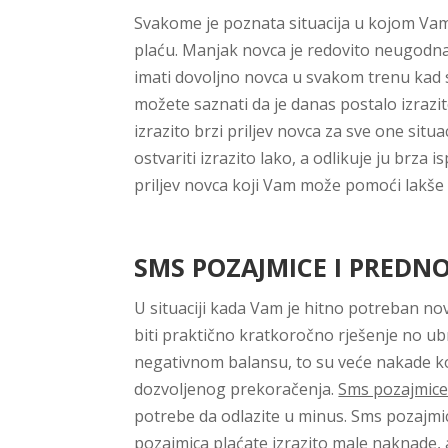
Svakome je poznata situacija u kojom Vam 
plaću. Manjak novca je redovito neugodna s
imati dovoljno novca u svakom trenu kad 
možete saznati da je danas postalo izrazit
izrazito brzi priljev novca za sve one situ
ostvariti izrazito lako, a odlikuje ju brz
priljev novca koji Vam može pomoći lakše p
SMS POZAJMICE I PREDNO
U situaciji kada Vam je hitno potreban n
biti praktično kratkoročno rješenje no ubr
negativnom balansu, to su veće nakade koje
dozvoljenog prekoračenja.
Sms pozajmic
potrebe da odlazite u minus. Sms pozajmic
pozajmica plaćate izrazito male naknade, 