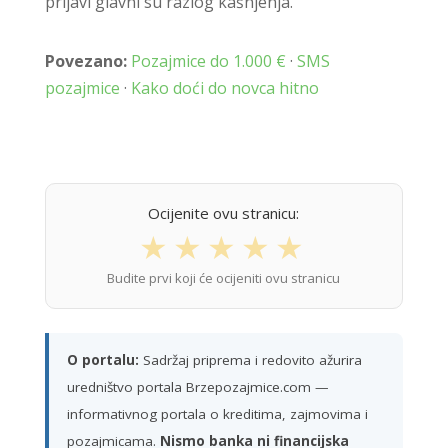
prijavi glavni su razlog kašnjenja.
Povezano:
Pozajmice do 1.000 €
·
SMS
pozajmice
·
Kako doći do novca hitno
Ocijenite ovu stranicu:
★
★
★
★
★
Budite prvi koji će ocijeniti ovu stranicu
O portalu:
Sadržaj priprema i redovito ažurira
uredništvo portala Brzepozajmice.com —
informativnog portala o kreditima, zajmovima i
pozajmicama.
Nismo banka ni financijska