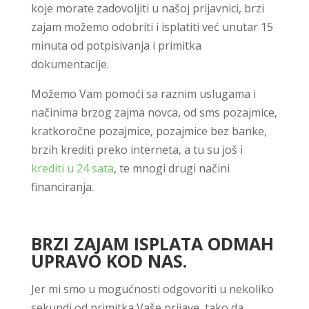
koje morate zadovoljiti u našoj prijavnici, brzi
zajam možemo odobriti i isplatiti već unutar 15
minuta od potpisivanja i primitka
dokumentacije.
Možemo Vam pomoći sa raznim uslugama i
načinima brzog zajma novca, od sms pozajmice,
kratkoročne pozajmice, pozajmice bez banke,
brzih krediti preko interneta, a tu su još i
krediti u 24 sata
, te mnogi drugi načini
financiranja.
BRZI ZAJAM ISPLATA ODMAH
UPRAVO KOD NAS.
Jer mi smo u mogućnosti odgovoriti u nekoliko
sekundi od primitka Vaše prijave, tako da