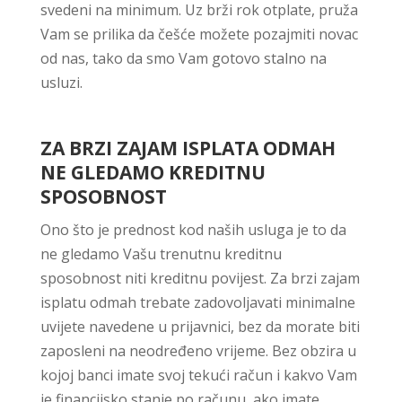
svedeni na minimum. Uz brži rok otplate, pruža
Vam se prilika da češće možete pozajmiti novac
od nas, tako da smo Vam gotovo stalno na
usluzi.
ZA BRZI ZAJAM ISPLATA ODMAH
NE GLEDAMO KREDITNU
SPOSOBNOST
Ono što je prednost kod naših usluga je to da
ne gledamo Vašu trenutnu kreditnu
sposobnost niti kreditnu povijest. Za brzi zajam
isplatu odmah trebate zadovoljavati minimalne
uvijete navedene u prijavnici, bez da morate biti
zaposleni na neodređeno vrijeme. Bez obzira u
kojoj banci imate svoj tekući račun i kakvo Vam
je financijsko stanje po računu, ako imate