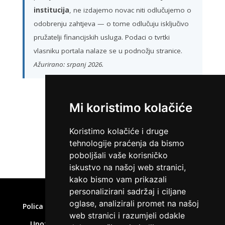
institucija
, ne izdajemo novac niti odlučujemo o
odobrenju zahtjeva — o tome odlučuju isključivo
pružatelji financijskih usluga. Podaci o tvrtki
vlasniku portala nalaze se u podnožju stranice.
Ažurirano: srpanj 2026.
Mi koristimo kolačiće
ZATRAŽI KREDIT
Koristimo kolačiće i druge
tehnologije praćenja da bismo
poboljšali vaše korisničko
iskustvo na našoj web stranici,
kako bismo vam prikazali
Home
»
Brzi zajam isplata odmah
personalizirani sadržaj i ciljane
oglase, analizirali promet na našoj
Polica privatnosti
Uvjeti korištenja
Kolačići
web stranici i razumjeli odakle
Upozorenje o rizicima
Affiliate disclaimer