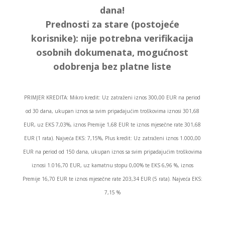
dana!
Prednosti za stare (postojeće
korisnike):
nije potrebna verifikacija
osobnih dokumenata, mogućnost
odobrenja bez platne liste
PRIMJER KREDITA: Mikro kredit: Uz zatraženi iznos 300,00 EUR na period
od 30 dana, ukupan iznos sa svim pripadajućim troškovima iznosi 301,68
EUR, uz EKS 7,03%, iznos Premije 1,68 EUR te iznos mjesečne rate 301,68
EUR (1 rata). Najveća EKS: 7,15%, Plus kredit: Uz zatraženi iznos 1.000,00
EUR na period od 150 dana, ukupan iznos sa svim pripadajućim troškovima
iznosi 1.016,70 EUR, uz kamatnu stopu 0,00% te EKS 6,96 %, iznos
Premije 16,70 EUR te iznos mjesečne rate 203,34 EUR (5 rata). Najveća EKS:
7,15 %