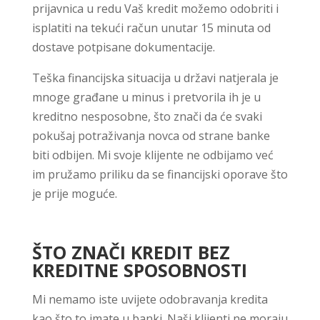
prijavnica u redu Vaš kredit možemo odobriti i
isplatiti na tekući račun unutar 15 minuta od
dostave potpisane dokumentacije.
Teška financijska situacija u državi natjerala je
mnoge građane u minus i pretvorila ih je u
kreditno nesposobne, što znači da će svaki
pokušaj potraživanja novca od strane banke
biti odbijen. Mi svoje klijente ne odbijamo već
im pružamo priliku da se financijski oporave što
je prije moguće.
ŠTO ZNAČI KREDIT BEZ
KREDITNE SPOSOBNOSTI
Mi nemamo iste uvijete odobravanja kredita
kao što to imate u banki. Naši klijenti ne moraju