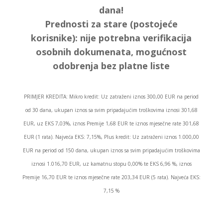
dana!
Prednosti za stare (postojeće
korisnike):
nije potrebna verifikacija
osobnih dokumenata, mogućnost
odobrenja bez platne liste
PRIMJER KREDITA: Mikro kredit: Uz zatraženi iznos 300,00 EUR na period
od 30 dana, ukupan iznos sa svim pripadajućim troškovima iznosi 301,68
EUR, uz EKS 7,03%, iznos Premije 1,68 EUR te iznos mjesečne rate 301,68
EUR (1 rata). Najveća EKS: 7,15%, Plus kredit: Uz zatraženi iznos 1.000,00
EUR na period od 150 dana, ukupan iznos sa svim pripadajućim troškovima
iznosi 1.016,70 EUR, uz kamatnu stopu 0,00% te EKS 6,96 %, iznos
Premije 16,70 EUR te iznos mjesečne rate 203,34 EUR (5 rata). Najveća EKS:
7,15 %