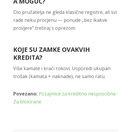
A MOGUĆ?
Dio pružatelja ne gleda klasične registre, ali svi
rade neku procjenu — ponude „bez ikakve
provjere” tretiraј s oprezom.
KOJE SU ZAMKE OVAKVIH
KREDITA?
Više kamate i kraći rokovi. Usporedi ukupan
trošak (kamata + naknade), ne samo ratu.
Povezano:
Pozajmice za kreditno nesposobne
·
Za blokirane