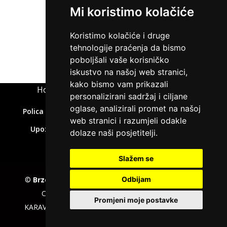
Mi koristimo kolačiće
ZATRAŽI KREDIT
Koristimo kolačiće i druge
tehnologije praćenja da bismo
poboljšali vaše korisničko
iskustvo na našoj web stranici,
kako bismo vam prikazali
Home
»
Kredit bez kreditne sposobnosti
personalizirani sadržaj i ciljane
oglase, analizirali promet na našoj
Polica privatnosti
Uvjeti korištenja
Kolačići
web stranici i razumjeli odakle
Upozorenje o rizicima
Affiliate disclaimer
dolaze naši posjetitelji.
Kontakt
Slažem se
©
Brzepozajmice.com
EU VAT number : 205391327,
Odbijam
Company :
KD CAPITAL LTD
, Adress : UL.L.
Promjeni moje postavke
KARAVELOV 2, ZipCode : 4000, City : Plovdiv, Country :
Bulgaria