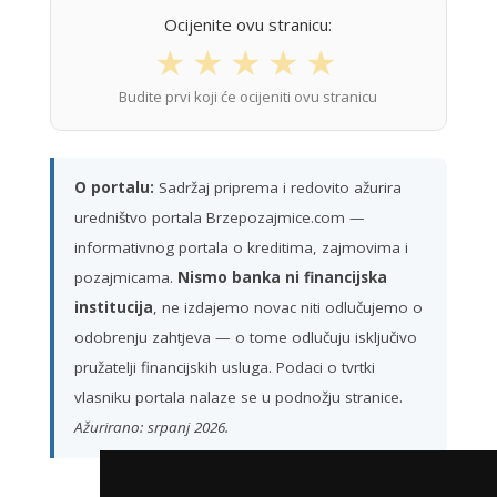
Ocijenite ovu stranicu:
★
★
★
★
★
Budite prvi koji će ocijeniti ovu stranicu
O portalu:
Sadržaj priprema i redovito ažurira
uredništvo portala Brzepozajmice.com —
informativnog portala o kreditima, zajmovima i
pozajmicama.
Nismo banka ni financijska
institucija
, ne izdajemo novac niti odlučujemo o
odobrenju zahtjeva — o tome odlučuju isključivo
pružatelji financijskih usluga. Podaci o tvrtki
vlasniku portala nalaze se u podnožju stranice.
Ažurirano: srpanj 2026.