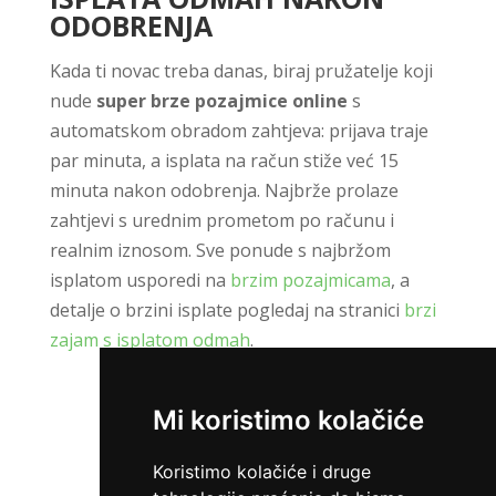
ODOBRENJA
Kada ti novac treba danas, biraj pružatelje koji
nude
super brze pozajmice online
s
automatskom obradom zahtjeva: prijava traje
par minuta, a isplata na račun stiže već 15
minuta nakon odobrenja. Najbrže prolaze
zahtjevi s urednim prometom po računu i
realnim iznosom. Sve ponude s najbržom
isplatom usporedi na
brzim pozajmicama
, a
detalje o brzini isplate pogledaj na stranici
brzi
zajam s isplatom odmah
.
Mi koristimo kolačiće
ZATRAŽI KREDIT
Koristimo kolačiće i druge