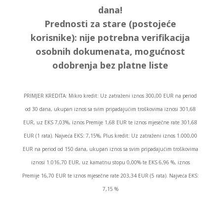
dana!
Prednosti za stare (postojeće
korisnike):
nije potrebna verifikacija
osobnih dokumenata, mogućnost
odobrenja bez platne liste
PRIMJER KREDITA: Mikro kredit: Uz zatraženi iznos 300,00 EUR na period
od 30 dana, ukupan iznos sa svim pripadajućim troškovima iznosi 301,68
EUR, uz EKS 7,03%, iznos Premije 1,68 EUR te iznos mjesečne rate 301,68
EUR (1 rata). Najveća EKS: 7,15%, Plus kredit: Uz zatraženi iznos 1.000,00
EUR na period od 150 dana, ukupan iznos sa svim pripadajućim troškovima
iznosi 1.016,70 EUR, uz kamatnu stopu 0,00% te EKS 6,96 %, iznos
Premije 16,70 EUR te iznos mjesečne rate 203,34 EUR (5 rata). Najveća EKS:
7,15 %