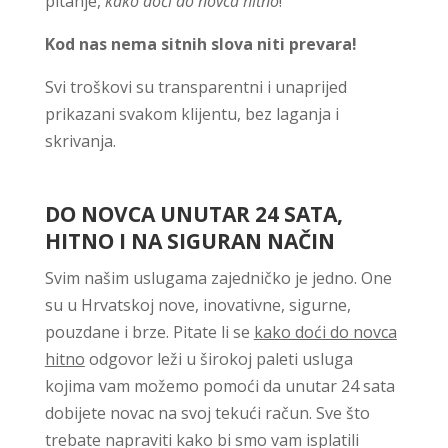
pitanje,
kako doći do novca hitno
!
Kod nas nema sitnih slova niti prevara!
Svi troškovi su transparentni i unaprijed
prikazani svakom klijentu, bez laganja i
skrivanja.
DO NOVCA UNUTAR 24 SATA,
HITNO I NA SIGURAN NAČIN
Svim našim uslugama zajedničko je jedno. One
su u Hrvatskoj nove, inovativne, sigurne,
pouzdane i brze. Pitate li se
kako doći do novca
hitno
odgovor leži u širokoj paleti usluga
kojima vam možemo pomoći da unutar 24 sata
dobijete novac na svoj tekući račun. Sve što
trebate napraviti kako bi smo vam isplatili