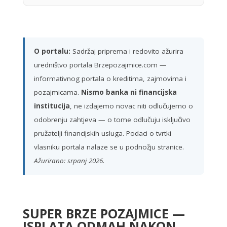
O portalu:
Sadržaj priprema i redovito ažurira
uredništvo portala Brzepozajmice.com —
informativnog portala o kreditima, zajmovima i
pozajmicama.
Nismo banka ni financijska
institucija
, ne izdajemo novac niti odlučujemo o
odobrenju zahtjeva — o tome odlučuju isključivo
pružatelji financijskih usluga. Podaci o tvrtki
vlasniku portala nalaze se u podnožju stranice.
Ažurirano: srpanj 2026.
SUPER BRZE POZAJMICE —
ISPLATA ODMAH NAKON