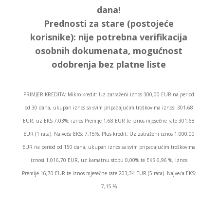
dana!
Prednosti za stare (postojeće
korisnike):
nije potrebna verifikacija
osobnih dokumenata, mogućnost
odobrenja bez platne liste
PRIMJER KREDITA: Mikro kredit: Uz zatraženi iznos 300,00 EUR na period
od 30 dana, ukupan iznos sa svim pripadajućim troškovima iznosi 301,68
EUR, uz EKS 7,03%, iznos Premije 1,68 EUR te iznos mjesečne rate 301,68
EUR (1 rata). Najveća EKS: 7,15%, Plus kredit: Uz zatraženi iznos 1.000,00
EUR na period od 150 dana, ukupan iznos sa svim pripadajućim troškovima
iznosi 1.016,70 EUR, uz kamatnu stopu 0,00% te EKS 6,96 %, iznos
Premije 16,70 EUR te iznos mjesečne rate 203,34 EUR (5 rata). Najveća EKS:
7,15 %