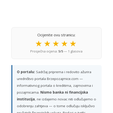
Ocijenite ovu stranicu:
★
★
★
★
★
Prosječna ocjena:
5/5
— 1 glasova
O portalu:
Sadržaj priprema i redovito ažurira
uredništvo portala Brzepozajmice.com —
informativnog portala o kreditima, zajmovima i
pozajmicama.
Nismo banka ni financijska
institucija
, ne izdajemo novac niti odlučujemo o
odobrenju zahtjeva — o tome odlučuju isključivo
pružatelji financijskih usluga. Podaci o tvrtki