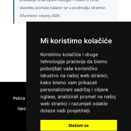
vlasniku portala nalaze se u podnožju stranice.
Ažurirano: srpanj 2026.
Mi koristimo kolačiće
ZATRAŽI KREDIT
Koristimo kolačiće i druge
tehnologije praćenja da bismo
poboljšali vaše korisničko
iskustvo na našoj web stranici,
kako bismo vam prikazali
Home
»
Pozajmice do 5000 eura
personalizirani sadržaj i ciljane
oglase, analizirali promet na našoj
Polica privatnosti
Uvjeti korištenja
Kolačići
web stranici i razumjeli odakle
Upozorenje o rizicima
Affiliate disclaimer
dolaze naši posjetitelji.
Kontakt
Slažem se