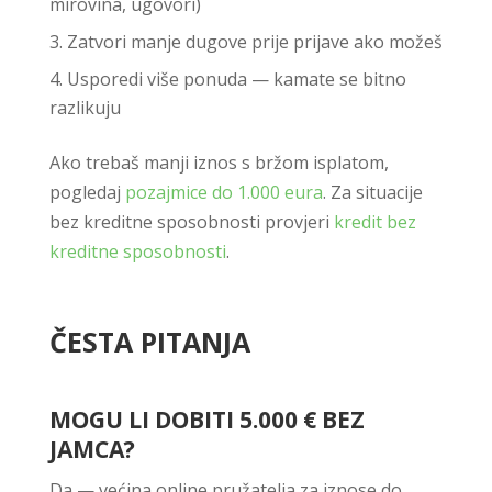
mirovina, ugovori)
Zatvori manje dugove prije prijave ako možeš
Usporedi više ponuda — kamate se bitno
razlikuju
Ako trebaš manji iznos s bržom isplatom,
pogledaj
pozajmice do 1.000 eura
. Za situacije
bez kreditne sposobnosti provjeri
kredit bez
kreditne sposobnosti
.
ČESTA PITANJA
MOGU LI DOBITI 5.000 € BEZ
JAMCA?
Da — većina online pružatelja za iznose do