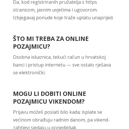
Da, kod registriranih pružatelja s https
stranicom, jasnim uvjetima i ugovorom.
Izbjegavaj ponude koje traže uplatu unaprijed.
ŠTO MI TREBA ZA ONLINE
POZAJMICU?
Osobna iskaznica, tekući račun u hrvatskoj
banci i pristup internetu — sve ostalo rješava
se elektronički.
MOGU LI DOBITI ONLINE
POZAJMICU VIKENDOM?
Prijavu možeš poslati bilo kada; isplate se
većinom obrađuju radnim danom, pa vikend-
zahtjevi sjedaju u ponedjeljak.