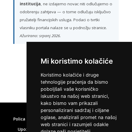
institucija
, ne izdajemo novac niti odlučujemo o
odobrenju zahtjeva — o tome odlučuju isključivo
pružatelji financijskih usluga. Podaci o tvrtki
vlasniku portala nalaze se u podnožju stranice.
Ažurirano: srpanj 2026.
Mi koristimo kolačiće
ZATRAŽI KREDIT
Koristimo kolačiće i druge
tehnologije praćenja da bismo
poboljšali vaše korisničko
iskustvo na našoj web stranici,
kako bismo vam prikazali
Home
»
Brze pozajmice online
personalizirani sadržaj i ciljane
oglase, analizirali promet na našoj
Polica privatnosti
Uvjeti korištenja
Kolačići
web stranici i razumjeli odakle
Upozorenje o rizicima
Affiliate disclaimer
dolaze naši posjetitelji.