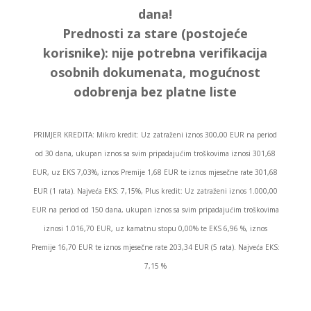
dana!
Prednosti za stare (postojeće
korisnike):
nije potrebna verifikacija
osobnih dokumenata, mogućnost
odobrenja bez platne liste
PRIMJER KREDITA: Mikro kredit: Uz zatraženi iznos 300,00 EUR na period
od 30 dana, ukupan iznos sa svim pripadajućim troškovima iznosi 301,68
EUR, uz EKS 7,03%, iznos Premije 1,68 EUR te iznos mjesečne rate 301,68
EUR (1 rata). Najveća EKS: 7,15%, Plus kredit: Uz zatraženi iznos 1.000,00
EUR na period od 150 dana, ukupan iznos sa svim pripadajućim troškovima
iznosi 1.016,70 EUR, uz kamatnu stopu 0,00% te EKS 6,96 %, iznos
Premije 16,70 EUR te iznos mjesečne rate 203,34 EUR (5 rata). Najveća EKS:
7,15 %