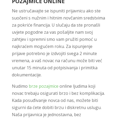
POZAJMICE ONLINE
Ne ustručavajte se ispuniti prijavnicu ako ste
suočeni s nužnim i hitnim novčanim sredstvima
za pokriće financija. U slučaju da ste pronašli
uvjete pogodne za vas pošaljite nam svoj
zahtjev i spremni smo vam pružiti pomoć u
najkraćem mogućem roku. Za ispunjenje
prijave potrebno je izdvojiti svega 2 minute
vremena, a vaš novac na računu može biti već
unutar 15 minuta od potpisivanja i primitka
dokumentacije.
Nudimo
brze pozajmice
online ljudima koji
novac trebaju osigurati brzo i bez komplikacija.
Kada posuđivanje novca od nas, možete biti
sigurni da ćete dobiti brzu i diskretnu uslugu.
Naša prijavnica je jednostavna, bez