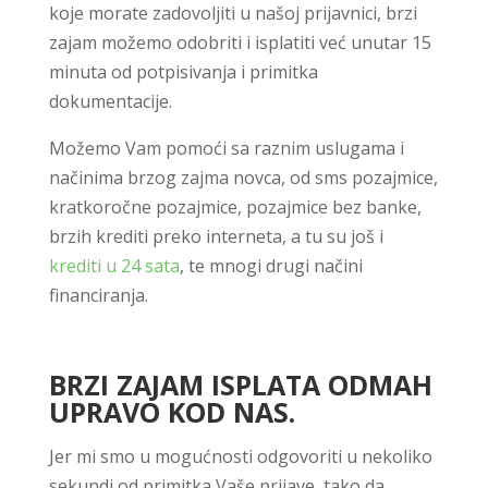
koje morate zadovoljiti u našoj prijavnici, brzi
zajam možemo odobriti i isplatiti već unutar 15
minuta od potpisivanja i primitka
dokumentacije.
Možemo Vam pomoći sa raznim uslugama i
načinima brzog zajma novca, od sms pozajmice,
kratkoročne pozajmice, pozajmice bez banke,
brzih krediti preko interneta, a tu su još i
krediti u 24 sata
, te mnogi drugi načini
financiranja.
BRZI ZAJAM ISPLATA ODMAH
UPRAVO KOD NAS.
Jer mi smo u mogućnosti odgovoriti u nekoliko
sekundi od primitka Vaše prijave, tako da