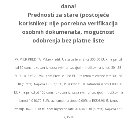
dana!
Prednosti za stare (postojeće
korisnike):
nije potrebna verifikacija
osobnih dokumenata, mogućnost
odobrenja bez platne liste
PRIMJER KREDITA: Mikro kredit: Uz zatraženi iznos 300,00 EUR na period
od 30 dana, ukupan iznos sa svim pripadajućim troškovima iznosi 301,68
EUR, uz EKS 7,03%, iznos Premije 1,68 EUR te iznos mjesečne rate 301,68
EUR (1 rata). Najveća EKS: 7,15%, Plus kredit: Uz zatraženi iznos 1.000,00
EUR na period od 150 dana, ukupan iznos sa svim pripadajućim troškovima
iznosi 1.016,70 EUR, uz kamatnu stopu 0,00% te EKS 6,96 %, iznos
Premije 16,70 EUR te iznos mjesečne rate 203,34 EUR (5 rata). Najveća EKS:
7,15 %