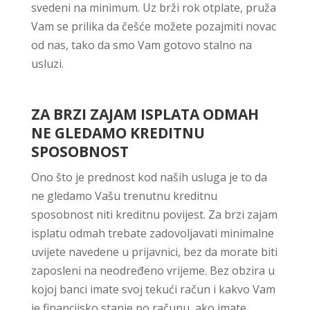
svedeni na minimum. Uz brži rok otplate, pruža
Vam se prilika da češće možete pozajmiti novac
od nas, tako da smo Vam gotovo stalno na
usluzi.
ZA BRZI ZAJAM ISPLATA ODMAH
NE GLEDAMO KREDITNU
SPOSOBNOST
Ono što je prednost kod naših usluga je to da
ne gledamo Vašu trenutnu kreditnu
sposobnost niti kreditnu povijest. Za brzi zajam
isplatu odmah trebate zadovoljavati minimalne
uvijete navedene u prijavnici, bez da morate biti
zaposleni na neodređeno vrijeme. Bez obzira u
kojoj banci imate svoj tekući račun i kakvo Vam
je financijsko stanje po računu, ako imate