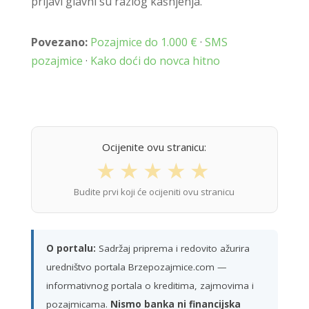
prijavi glavni su razlog kašnjenja.
Povezano:
Pozajmice do 1.000 €
·
SMS
pozajmice
·
Kako doći do novca hitno
Ocijenite ovu stranicu:
★
★
★
★
★
Budite prvi koji će ocijeniti ovu stranicu
O portalu:
Sadržaj priprema i redovito ažurira
uredništvo portala Brzepozajmice.com —
informativnog portala o kreditima, zajmovima i
pozajmicama.
Nismo banka ni financijska