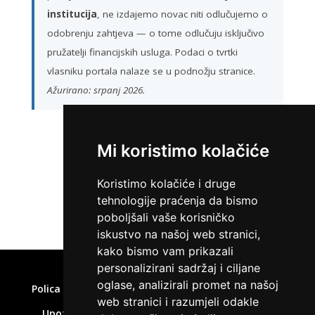
institucija
, ne izdajemo novac niti odlučujemo o
odobrenju zahtjeva — o tome odlučuju isključivo
pružatelji financijskih usluga. Podaci o tvrtki
vlasniku portala nalaze se u podnožju stranice.
Ažurirano: srpanj 2026.
Mi koristimo kolačiće
ZATRAŽI KREDIT
Koristimo kolačiće i druge
tehnologije praćenja da bismo
poboljšali vaše korisničko
iskustvo na našoj web stranici,
kako bismo vam prikazali
Home
»
Brzi zajam isplata odmah
personalizirani sadržaj i ciljane
oglase, analizirali promet na našoj
Polica privatnosti
Uvjeti korištenja
Kolačići
web stranici i razumjeli odakle
Upozorenje o rizicima
Affiliate disclaimer