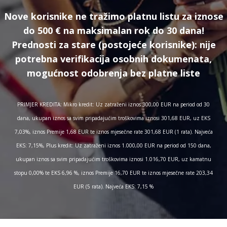
Nove korisnike ne tražimo platnu listu za iznose
do 500 € na maksimalan rok do 30 dana!
Prednosti za stare (postojeće korisnike):
nije
potrebna verifikacija osobnih dokumenata,
mogućnost odobrenja bez platne liste
PRIMJER KREDITA: Mikro kredit: Uz zatraženi iznos 300,00 EUR na period od 30
dana, ukupan iznos sa svim pripadajućim troškovima iznosi 301,68 EUR, uz EKS
7,03%, iznos Premije 1,68 EUR te iznos mjesečne rate 301,68 EUR (1 rata). Najveća
EKS: 7,15%, Plus kredit: Uz zatraženi iznos 1.000,00 EUR na period od 150 dana,
ukupan iznos sa svim pripadajućim troškovima iznosi 1.016,70 EUR, uz kamatnu
stopu 0,00% te EKS 6,96 %, iznos Premije 16,70 EUR te iznos mjesečne rate 203,34
EUR (5 rata). Najveća EKS: 7,15 %