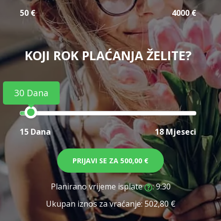
50 €
4000 €
KOJI ROK PLAĆANJA ŽELITE?
30 Dana
15 Dana
18 Mjeseci
PRIJAVI SE ZA
500,00 €
Planirano vrijeme isplate
: 9:30
Ukupan iznos za vraćanje:
502,80 €