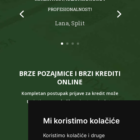
PROFESIONALNOST!
Lana, Split
BRZE POZAJMICE I BRZI KREDITI
ONLINE
Kompletan postupak prijave za kredit može
trajati samo nekoliko minuta, a isplata
pozajmice
slijedi
ODMAH
nakon toga!
Mi koristimo kolačiće
ZATRAŽI KREDIT
Koristimo kolačiće i druge