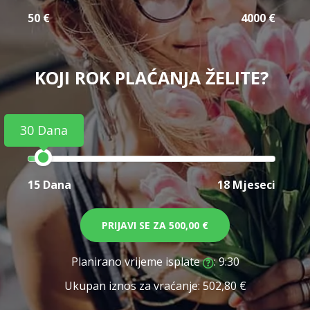
50 €
4000 €
KOJI ROK PLAĆANJA ŽELITE?
30 Dana
15 Dana
18 Mjeseci
PRIJAVI SE ZA
500,00 €
Planirano vrijeme isplate
: 9:30
Ukupan iznos za vraćanje:
502,80 €