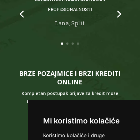
PROFESIONALNOST!
Lana, Split
BRZE POZAJMICE I BRZI KREDITI
ONLINE
Kompletan postupak prijave za kredit može
trajati samo nekoliko minuta, a isplata
pozajmice
slijedi
ODMAH
nakon toga!
Mi koristimo kolačiće
ZATRAŽI KREDIT
Koristimo kolačiće i druge