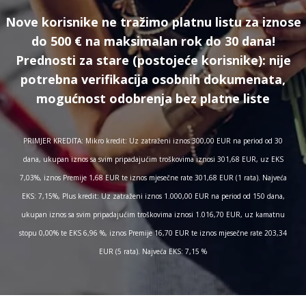
Nove korisnike ne tražimo platnu listu za iznose
do 500 € na maksimalan rok do 30 dana!
Prednosti za stare (postojeće korisnike):
nije
potrebna verifikacija osobnih dokumenata,
mogućnost odobrenja bez platne liste
PRIMJER KREDITA: Mikro kredit: Uz zatraženi iznos 300,00 EUR na period od 30
dana, ukupan iznos sa svim pripadajućim troškovima iznosi 301,68 EUR, uz EKS
7,03%, iznos Premije 1,68 EUR te iznos mjesečne rate 301,68 EUR (1 rata). Najveća
EKS: 7,15%, Plus kredit: Uz zatraženi iznos 1.000,00 EUR na period od 150 dana,
ukupan iznos sa svim pripadajućim troškovima iznosi 1.016,70 EUR, uz kamatnu
stopu 0,00% te EKS 6,96 %, iznos Premije 16,70 EUR te iznos mjesečne rate 203,34
EUR (5 rata). Najveća EKS: 7,15 %