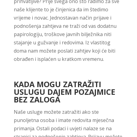
prihvatljive? Prije svega ono što radimo za sve
naše klijente to je činjenica da im štedimo
vrijeme i novac. Jednostavan način prijave i
podnošenja zahtjeva ne traži od vas dodatnu
papirologiju, troškove javnih bilježnika niti
stajanje u gužvanje i redovima. Iz vlastitog
doma nam možete poslati zahtjev koji će biti
obrađen i isplaćen u kratkom vremenu.
KADA MOGU ZATRAŽITI
USLUGU DAJEM POZAJMICE
BEZ ZALOGA
Naše usluge možete zatražiti ako ste
punoljetna osoba i imate redovita mjesečna
primanja. Ostali podaci i uvjeti nalaze se na
stranici za podnošenje zahtjeva. Prijavu možete