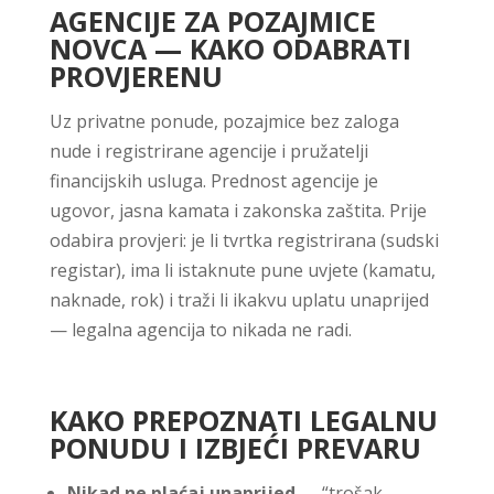
AGENCIJE ZA POZAJMICE
NOVCA — KAKO ODABRATI
PROVJERENU
Uz privatne ponude, pozajmice bez zaloga
nude i registrirane agencije i pružatelji
financijskih usluga. Prednost agencije je
ugovor, jasna kamata i zakonska zaštita. Prije
odabira provjeri: je li tvrtka registrirana (sudski
registar), ima li istaknute pune uvjete (kamatu,
naknade, rok) i traži li ikakvu uplatu unaprijed
— legalna agencija to nikada ne radi.
KAKO PREPOZNATI LEGALNU
PONUDU I IZBJEĆI PREVARU
Nikad ne plaćaj unaprijed
— “trošak