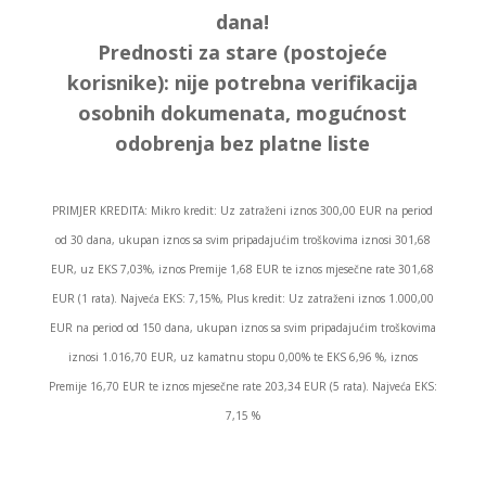
dana!
Prednosti za stare (postojeće
korisnike):
nije potrebna verifikacija
osobnih dokumenata, mogućnost
odobrenja bez platne liste
PRIMJER KREDITA: Mikro kredit: Uz zatraženi iznos 300,00 EUR na period
od 30 dana, ukupan iznos sa svim pripadajućim troškovima iznosi 301,68
EUR, uz EKS 7,03%, iznos Premije 1,68 EUR te iznos mjesečne rate 301,68
EUR (1 rata). Najveća EKS: 7,15%, Plus kredit: Uz zatraženi iznos 1.000,00
EUR na period od 150 dana, ukupan iznos sa svim pripadajućim troškovima
iznosi 1.016,70 EUR, uz kamatnu stopu 0,00% te EKS 6,96 %, iznos
Premije 16,70 EUR te iznos mjesečne rate 203,34 EUR (5 rata). Najveća EKS:
7,15 %