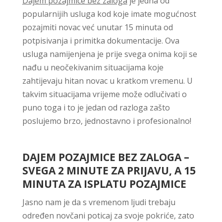
Dajem pozajmice bez zaloga
je jedna od
popularnijih usluga kod koje imate mogućnost
pozajmiti novac već unutar 15 minuta od
potpisivanja i primitka dokumentacije. Ova
usluga namijenjena je prije svega onima koji se
nađu u neočekivanim situacijama koje
zahtijevaju hitan novac u kratkom vremenu. U
takvim situacijama vrijeme može odlučivati o
puno toga i to je jedan od razloga zašto
poslujemo brzo, jednostavno i profesionalno!
DAJEM POZAJMICE BEZ ZALOGA –
SVEGA 2 MINUTE ZA PRIJAVU, A 15
MINUTA ZA ISPLATU POZAJMICE
Jasno nam je da s vremenom ljudi trebaju
određen novčani poticaj za svoje pokriće, zato