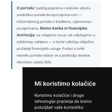
O portalu:
Sadržaj priprema i redovito ažurira
uredništvo portala Brzepozajmice.com —
informativnog portala o kreditima, zajmovima i
pozajmicama.
Nismo banka ni financijska
institucija
, ne izdajemo novac niti odlučujemo o
odobrenju zahtjeva — o tome odlučuju isključivo
pružatelji financijskih usluga. Podaci o tvrtki
vlasniku portala nalaze se u podnožju stranice.
Ažurirano: srpanj 2026.
Mi koristimo kolačiće
ZATRAŽI KREDIT
Koristimo kolačiće i druge
tehnologije praćenja da bismo
poboljšali vaše korisničko