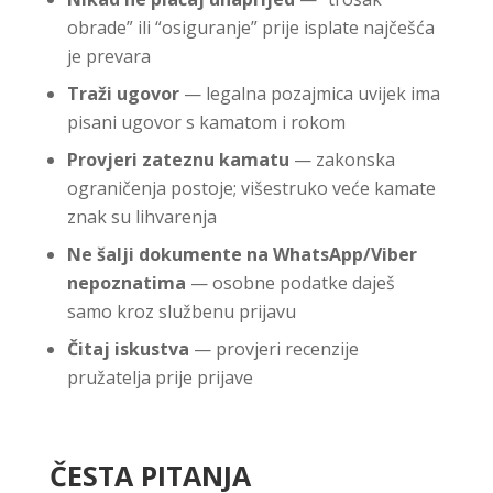
obrade” ili “osiguranje” prije isplate najčešća
je prevara
Traži ugovor
— legalna pozajmica uvijek ima
pisani ugovor s kamatom i rokom
Provjeri zateznu kamatu
— zakonska
ograničenja postoje; višestruko veće kamate
znak su lihvarenja
Ne šalji dokumente na WhatsApp/Viber
nepoznatima
— osobne podatke daješ
samo kroz službenu prijavu
Čitaj iskustva
— provjeri recenzije
pružatelja prije prijave
ČESTA PITANJA