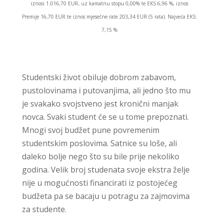
iznosi 1.016,70 EUR, uz kamatnu stopu 0,00% te EKS 6,96 %, iznos
Premije 16,70 EUR te iznos mjesečne rate 203,34 EUR (5 rata). Najveća EKS:
7,15 %
Studentski život obiluje dobrom zabavom,
pustolovinama i putovanjima, ali jedno što mu
je svakako svojstveno jest kronični manjak
novca. Svaki student će se u tome prepoznati.
Mnogi svoj budžet pune povremenim
studentskim poslovima. Satnice su loše, ali
daleko bolje nego što su bile prije nekoliko
godina. Velik broj studenata svoje ekstra želje
nije u mogućnosti financirati iz postojećeg
budžeta pa se bacaju u potragu za zajmovima
za studente.