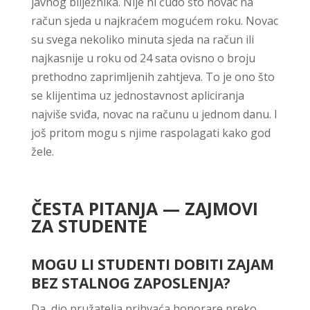
javnog bilježnika. Nije ni čudo što novac na
račun sjeda u najkraćem mogućem roku. Novac
su svega nekoliko minuta sjeda na račun ili
najkasnije u roku od 24 sata ovisno o broju
prethodno zaprimljenih zahtjeva. To je ono što
se klijentima uz jednostavnost apliciranja
najviše sviđa, novac na računu u jednom danu. I
još pritom mogu s njime raspolagati kako god
žele.
ČESTA PITANJA — ZAJMOVI
ZA STUDENTE
MOGU LI STUDENTI DOBITI ZAJAM
BEZ STALNOG ZAPOSLENJA?
Da, dio pružatelja prihvaća honorare preko