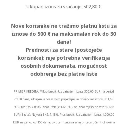
Ukupan iznos za vraćanje:
502,80 €
Nove korisnike ne tražimo platnu listu za
iznose do 500 € na maksimalan rok do 30
dana!
Prednosti za stare (postojeće
korisnike):
nije potrebna verifikacija
osobnih dokumenata, mogućnost
odobrenja bez platne liste
PRIMJER KREDITA: Mikro kredit: Uz zatraženi iznos 300,00 EUR na period
od 30 dana, ukupan iznos sa svim pripadajućim troškovima iznosi 301,68
EUR, uz EKS 7,03%, iznos Premije 1,68 EUR te iznos mjesečne rate 301,68
EUR (1 rata). Najveća EKS: 7,15%, Plus kredit: Uz zatraženi iznos 1.000,00
EUR na period od 150 dana, ukupan iznos sa svim pripadajućim troškovima