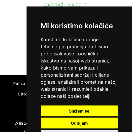
ZATRAŽI KREDIT
Mi koristimo kolačiće
Koristimo kolačiće i druge
tehnologije praćenja da bismo
Home
»
Zajam za studente
poboljšali vaše korisničko
iskustvo na našoj web stranici,
kako bismo vam prikazali
personalizirani sadržaj i ciljane
oglase, analizirali promet na našoj
Polica privatnosti
Uvjeti korištenja
Kolačići
web stranici i razumjeli odakle
Upozorenje o rizicima
Affiliate disclaimer
dolaze naši posjetitelji.
Kontakt
Slažem se
©
Brzepozajmice.com
EU VAT number : 205391327,
Odbijam
Company :
KD CAPITAL LTD
, Adress : UL.L.