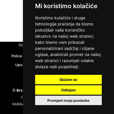
Mi koristimo kolačiće
ZATRAŽI KREDIT
Koristimo kolačiće i druge
tehnologije praćenja da bismo
poboljšali vaše korisničko
iskustvo na našoj web stranici,
kako bismo vam prikazali
Home
»
Kredit bez kreditne sposobnosti
personalizirani sadržaj i ciljane
oglase, analizirali promet na našoj
Polica privatnosti
Uvjeti korištenja
Kolačići
web stranici i razumjeli odakle
Upozorenje o rizicima
Affiliate disclaimer
dolaze naši posjetitelji.
Kontakt
Slažem se
©
Brzepozajmice.com
EU VAT number : 205391327,
Odbijam
Company :
KD CAPITAL LTD
, Adress : UL.L.
Promjeni moje postavke
KARAVELOV 2, ZipCode : 4000, City : Plovdiv, Country :
Bulgaria