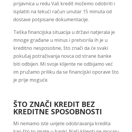
prijavnica u redu Vaš kredit možemo odobriti i
isplatiti na tekući račun unutar 15 minuta od
dostave potpisane dokumentacije.
Teška financijska situacija u državi natjerala je
mnoge građane u minus i pretvorila ih je u
kreditno nesposobne, što znači da će svaki
pokušaj potraživanja novca od strane banke
biti odbijen. Mi svoje klijente ne odbijamo već
im pružamo priliku da se financijski oporave što
je prije moguće.
ŠTO ZNAČI KREDIT BEZ
KREDITNE SPOSOBNOSTI
Mi nemamo iste uvijete odobravanja kredita
kao što to imate u banki. Naši klijenti ne moraju