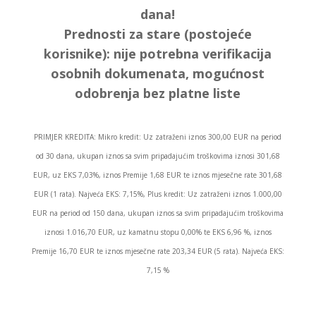
dana!
Prednosti za stare (postojeće
korisnike):
nije potrebna verifikacija
osobnih dokumenata, mogućnost
odobrenja bez platne liste
PRIMJER KREDITA: Mikro kredit: Uz zatraženi iznos 300,00 EUR na period
od 30 dana, ukupan iznos sa svim pripadajućim troškovima iznosi 301,68
EUR, uz EKS 7,03%, iznos Premije 1,68 EUR te iznos mjesečne rate 301,68
EUR (1 rata). Najveća EKS: 7,15%, Plus kredit: Uz zatraženi iznos 1.000,00
EUR na period od 150 dana, ukupan iznos sa svim pripadajućim troškovima
iznosi 1.016,70 EUR, uz kamatnu stopu 0,00% te EKS 6,96 %, iznos
Premije 16,70 EUR te iznos mjesečne rate 203,34 EUR (5 rata). Najveća EKS:
7,15 %