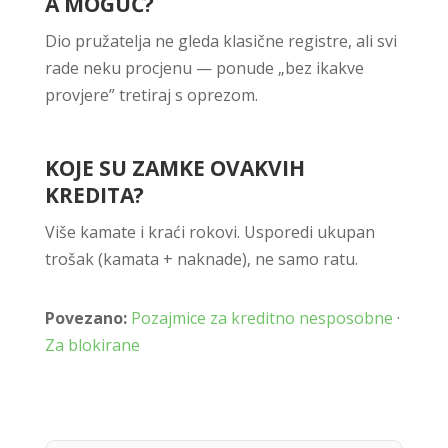
A MOGUĆ?
Dio pružatelja ne gleda klasične registre, ali svi
rade neku procjenu — ponude „bez ikakve
provjere” tretiraј s oprezom.
KOJE SU ZAMKE OVAKVIH
KREDITA?
Više kamate i kraći rokovi. Usporedi ukupan
trošak (kamata + naknade), ne samo ratu.
Povezano:
Pozajmice za kreditno nesposobne
·
Za blokirane