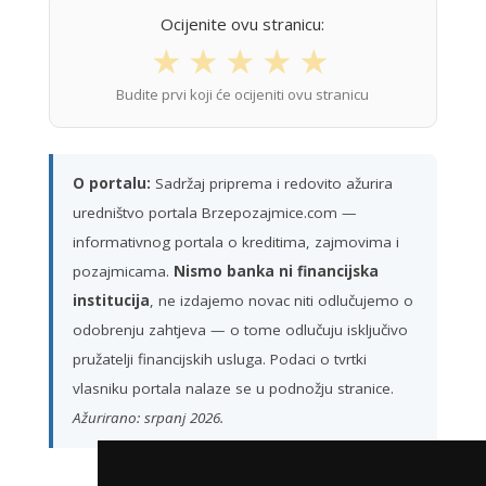
Ocijenite ovu stranicu:
★
★
★
★
★
Budite prvi koji će ocijeniti ovu stranicu
O portalu:
Sadržaj priprema i redovito ažurira
uredništvo portala Brzepozajmice.com —
informativnog portala o kreditima, zajmovima i
pozajmicama.
Nismo banka ni financijska
institucija
, ne izdajemo novac niti odlučujemo o
odobrenju zahtjeva — o tome odlučuju isključivo
pružatelji financijskih usluga. Podaci o tvrtki
vlasniku portala nalaze se u podnožju stranice.
Ažurirano: srpanj 2026.