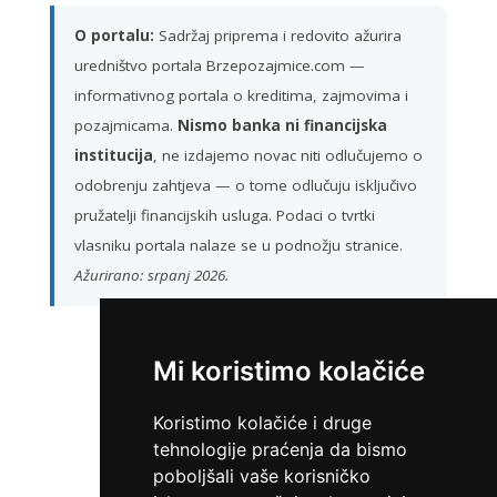
O portalu:
Sadržaj priprema i redovito ažurira
uredništvo portala Brzepozajmice.com —
informativnog portala o kreditima, zajmovima i
pozajmicama.
Nismo banka ni financijska
institucija
, ne izdajemo novac niti odlučujemo o
odobrenju zahtjeva — o tome odlučuju isključivo
pružatelji financijskih usluga. Podaci o tvrtki
vlasniku portala nalaze se u podnožju stranice.
Ažurirano: srpanj 2026.
Mi koristimo kolačiće
ZATRAŽI KREDIT
Koristimo kolačiće i druge
tehnologije praćenja da bismo
poboljšali vaše korisničko