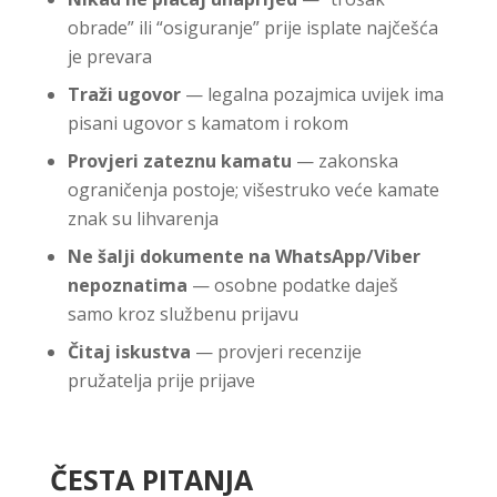
obrade” ili “osiguranje” prije isplate najčešća
je prevara
Traži ugovor
— legalna pozajmica uvijek ima
pisani ugovor s kamatom i rokom
Provjeri zateznu kamatu
— zakonska
ograničenja postoje; višestruko veće kamate
znak su lihvarenja
Ne šalji dokumente na WhatsApp/Viber
nepoznatima
— osobne podatke daješ
samo kroz službenu prijavu
Čitaj iskustva
— provjeri recenzije
pružatelja prije prijave
ČESTA PITANJA