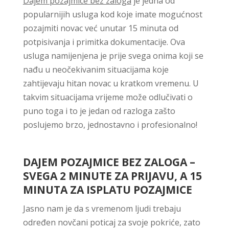
Dajem pozajmice bez zaloga
je jedna od
popularnijih usluga kod koje imate mogućnost
pozajmiti novac već unutar 15 minuta od
potpisivanja i primitka dokumentacije. Ova
usluga namijenjena je prije svega onima koji se
nađu u neočekivanim situacijama koje
zahtijevaju hitan novac u kratkom vremenu. U
takvim situacijama vrijeme može odlučivati o
puno toga i to je jedan od razloga zašto
poslujemo brzo, jednostavno i profesionalno!
DAJEM POZAJMICE BEZ ZALOGA –
SVEGA 2 MINUTE ZA PRIJAVU, A 15
MINUTA ZA ISPLATU POZAJMICE
Jasno nam je da s vremenom ljudi trebaju
određen novčani poticaj za svoje pokriće, zato