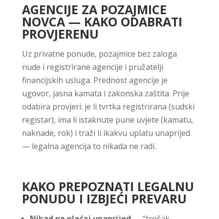
AGENCIJE ZA POZAJMICE
NOVCA — KAKO ODABRATI
PROVJERENU
Uz privatne ponude, pozajmice bez zaloga
nude i registrirane agencije i pružatelji
financijskih usluga. Prednost agencije je
ugovor, jasna kamata i zakonska zaštita. Prije
odabira provjeri: je li tvrtka registrirana (sudski
registar), ima li istaknute pune uvjete (kamatu,
naknade, rok) i traži li ikakvu uplatu unaprijed
— legalna agencija to nikada ne radi.
KAKO PREPOZNATI LEGALNU
PONUDU I IZBJEĆI PREVARU
Nikad ne plaćaj unaprijed
— “trošak