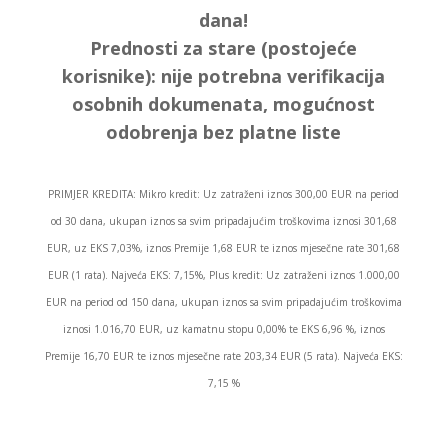
dana!
Prednosti za stare (postojeće
korisnike):
nije potrebna verifikacija
osobnih dokumenata, mogućnost
odobrenja bez platne liste
PRIMJER KREDITA: Mikro kredit: Uz zatraženi iznos 300,00 EUR na period
od 30 dana, ukupan iznos sa svim pripadajućim troškovima iznosi 301,68
EUR, uz EKS 7,03%, iznos Premije 1,68 EUR te iznos mjesečne rate 301,68
EUR (1 rata). Najveća EKS: 7,15%, Plus kredit: Uz zatraženi iznos 1.000,00
EUR na period od 150 dana, ukupan iznos sa svim pripadajućim troškovima
iznosi 1.016,70 EUR, uz kamatnu stopu 0,00% te EKS 6,96 %, iznos
Premije 16,70 EUR te iznos mjesečne rate 203,34 EUR (5 rata). Najveća EKS:
7,15 %