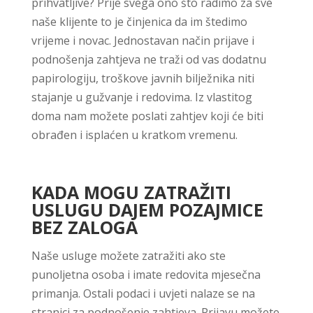
prihvatljive? Prije svega ono što radimo za sve
naše klijente to je činjenica da im štedimo
vrijeme i novac. Jednostavan način prijave i
podnošenja zahtjeva ne traži od vas dodatnu
papirologiju, troškove javnih bilježnika niti
stajanje u gužvanje i redovima. Iz vlastitog
doma nam možete poslati zahtjev koji će biti
obrađen i isplaćen u kratkom vremenu.
KADA MOGU ZATRAŽITI
USLUGU DAJEM POZAJMICE
BEZ ZALOGA
Naše usluge možete zatražiti ako ste
punoljetna osoba i imate redovita mjesečna
primanja. Ostali podaci i uvjeti nalaze se na
stranici za podnošenje zahtjeva. Prijavu možete