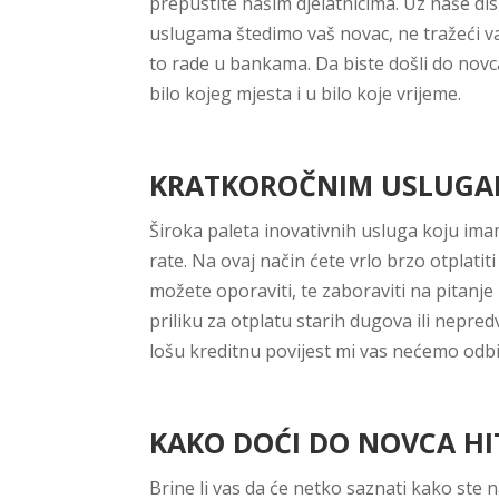
prepustite našim djelatnicima. Uz naše di
uslugama štedimo vaš novac, ne tražeći v
to rade u bankama. Da biste došli do novca 
bilo kojeg mjesta i u bilo koje vrijeme.
KRATKOROČNIM USLUGAM
Široka paleta inovativnih usluga koju im
rate. Na ovaj način ćete vrlo brzo otplatit
možete oporaviti, te zaboraviti na pitanje
priliku za otplatu starih dugova ili nepred
lošu kreditnu povijest mi vas nećemo odbit
KAKO DOĆI DO NOVCA HI
Brine li vas da će netko saznati kako ste