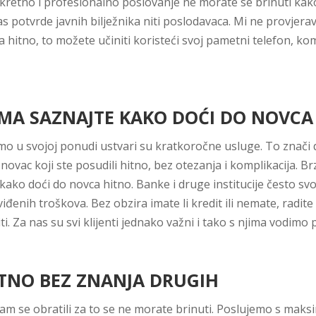
skretno i profesionalno poslovanje ne morate se brinuti kak
as potvrde javnih bilježnika niti poslodavaca. Mi ne provje
hitno, to možete učiniti koristeći svoj pametni telefon, komp
A SAZNAJTE KAKO DOĆI DO NOVCA
amo u svojoj ponudi ustvari su kratkoročne usluge. To znač
i novac koji ste posudili hitno, bez otezanja i komplikacija. 
 kako doći do novca hitno. Banke i druge institucije često sv
viđenih troškova. Bez obzira imate li kredit ili nemate, radite
i. Za nas su svi klijenti jednako važni i tako s njima vodimo 
TNO BEZ ZNANJA DRUGIH
 nam se obratili za to se ne morate brinuti. Poslujemo s mak