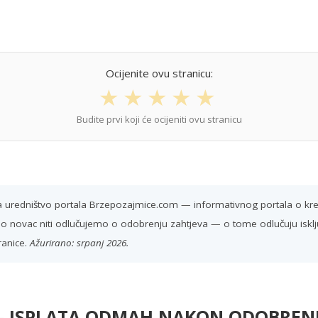
Ocijenite ovu stranicu:
★
★
★
★
★
Budite prvi koji će ocijeniti ovu stranicu
ra uredništvo portala Brzepozajmice.com — informativnog portala o k
o novac niti odlučujemo o odobrenju zahtjeva — o tome odlučuju isključ
ranice.
Ažurirano: srpanj 2026.
 — ISPLATA ODMAH NAKON ODOBREN