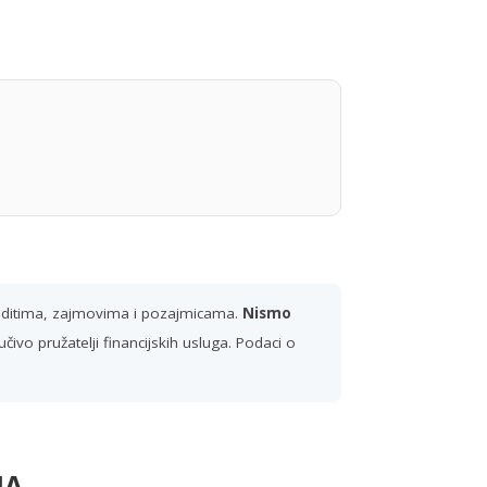
reditima, zajmovima i pozajmicama.
Nismo
ivo pružatelji financijskih usluga. Podaci o
JA