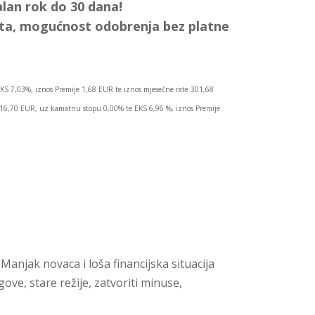
lan rok do 30 dana!
ata, mogućnost odobrenja bez platne
KS 7,03%, iznos Premije 1,68 EUR te iznos mjesečne rate 301,68
.016,70 EUR, uz kamatnu stopu 0,00% te EKS 6,96 %, iznos Premije
Manjak novaca i loša financijska situacija
gove, stare režije, zatvoriti minuse,