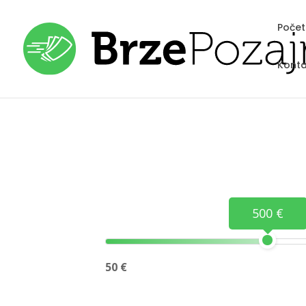
Poče
Konta
500 €
50 €