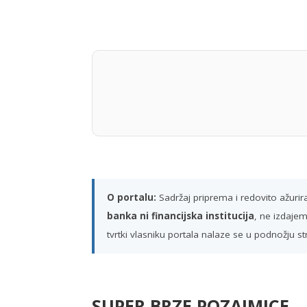
O portalu:
Sadržaj priprema i redovito ažuri
banka ni financijska institucija
, ne izdajem
tvrtki vlasniku portala nalaze se u podnožju st
SUPER BRZE POZAJMICE