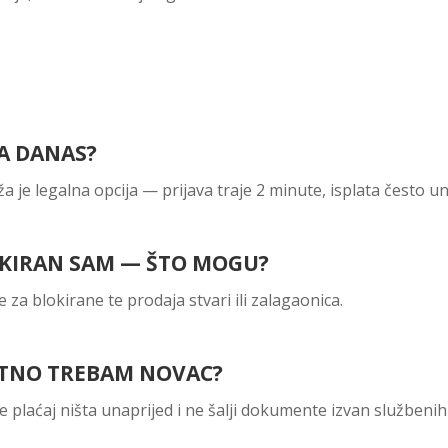
A DANAS?
ža je legalna opcija — prijava traje 2 minute, isplata često 
OKIRAN SAM — ŠTO MOGU?
e za blokirane te prodaja stvari ili zalagaonica.
HITNO TREBAM NOVAC?
e plaćaj ništa unaprijed i ne šalji dokumente izvan službenih 