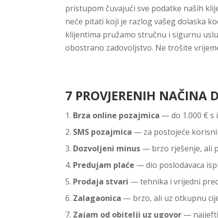
pristupom čuvajući sve podatke naših klije
neće pitati koji je razlog vašeg dolaska ko
klijentima pružamo stručnu i sigurnu uslug
obostrano zadovoljstvo. Ne trošite vrijem
7 PROVJERENIH NAČINA 
Brza online pozajmica
— do 1.000 € s 
SMS pozajmica
— za postojeće korisnik
Dozvoljeni minus
— brzo rješenje, ali
Predujam plaće
— dio poslodavaca ispl
Prodaja stvari
— tehnika i vrijedni pre
Zalagaonica
— brzo, ali uz otkupnu cij
Zajam od obitelji uz ugovor
— najjefti