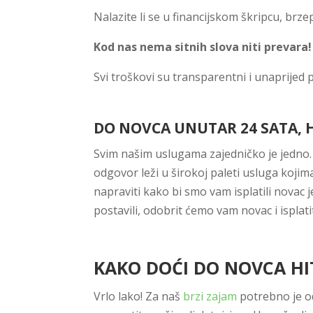
Nalazite li se u financijskom škripcu, br
Kod nas nema sitnih slova niti prevara!
Svi troškovi su transparentni i unaprijed p
DO NOVCA UNUTAR 24 SATA, 
Svim našim uslugama zajedničko je jedno. 
odgovor leži u širokoj paleti usluga koji
napraviti kako bi smo vam isplatili novac 
postavili, odobrit ćemo vam novac i isplati
KAKO DOĆI DO NOVCA H
Vrlo lako! Za naš
brzi zajam
potrebno je od