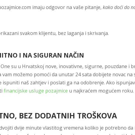
zepozajmice.com imaju odgovor na vaše pitanje,
kako doći do n
rikazani svakom klijentu, bez laganja i skrivanja.
HITNO I NA SIGURAN NAČIN
One su u Hrvatskoj nove, inovativne, sigurne, pouzdane i brz
ma vam možemo pomoći da unutar 24 sata dobijete novac na s
je ispuniti naš zahtjev i poslati ga na odobrenje. Ako ispunj
ti
financijske usluge pozajmice
u najkraćem mogućem roku.
ITNO, BEZ DODATNIH TROŠKOVA
vojiti dvije minute vlastitog vremena koliko je potrebno da 