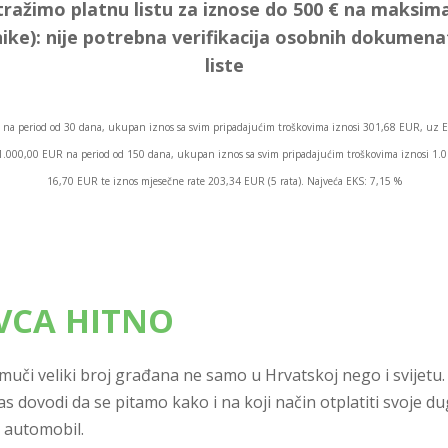
tražimo platnu listu za iznose do 500 € na maksima
ike):
nije potrebna verifikacija osobnih dokumen
liste
na period od 30 dana, ukupan iznos sa svim pripadajućim troškovima iznosi 301,68 EUR, uz E
os 1.000,00 EUR na period od 150 dana, ukupan iznos sa svim pripadajućim troškovima iznosi 1
16,70 EUR te iznos mjesečne rate 203,34 EUR (5 rata). Najveća EKS: 7,15 %
VCA HITNO
 muči veliki broj građana ne samo u Hrvatskoj nego i svijetu. 
nas dovodi da se pitamo kako i na koji način otplatiti svoje du
ti automobil.