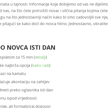
nata u tajnosti. Informacije koje dobijemo od vas ne dijelimo
d nas, na što ćete potrošiti novac i slična pitanja kojima ćete
u na što jednostavniji način kako bi smo zadovoljili sve nje
e pitajući se kako doći do novca hitno. Jednostavno, obratit
DO NOVCA ISTI DAN
isplatom za 15 min (
detalji
)
e najbrža opcija (
kako radi
)
 pazi na kamatu
aćuje akontaciju na zahtjev
dmeti preko oglasnika isti dan
enu ispod vrijednosti
nije, ali formaliziraj dogovor