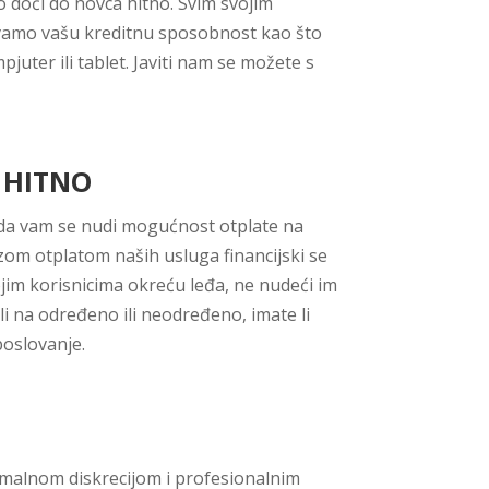
o doći do novca hitno. Svim svojim
ravamo vašu kreditnu sposobnost kao što
juter ili tablet. Javiti nam se možete s
 HITNO
i da vam se nudi mogućnost otplate na
Brzom otplatom naših usluga financijski se
ojim korisnicima okreću leđa, ne nudeći im
 li na određeno ili neodređeno, imate li
poslovanje.
simalnom diskrecijom i profesionalnim