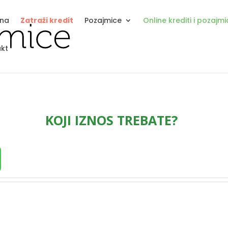
tna
Zatraži kredit
Pozajmice
Online krediti i pozajm
kt
KOJI IZNOS TREBATE?