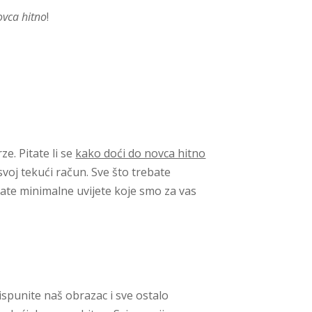
ovca hitno
!
e. Pitate li se
kako doći do novca hitno
voj tekući račun. Sve što trebate
avate minimalne uvijete koje smo za vas
ispunite naš obrazac i sve ostalo