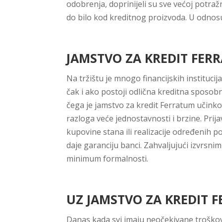
odobrenja, doprinijeli su sve većoj potra
do bilo kod kreditnog proizvoda. U odnosu 
JAMSTVO ZA KREDIT FERR
Na tržištu je mnogo financijskih instituci
čak i ako postoji odlična kreditna sposobn
čega je jamstvo za kredit Ferratum učinko
razloga veće jednostavnosti i brzine. Prij
kupovine stana ili realizacije određenih p
daje garanciju banci. Zahvaljujući izvrsni
minimum formalnosti.
UZ JAMSTVO ZA KREDIT 
Danas kada svi imaju neočekivane troškove