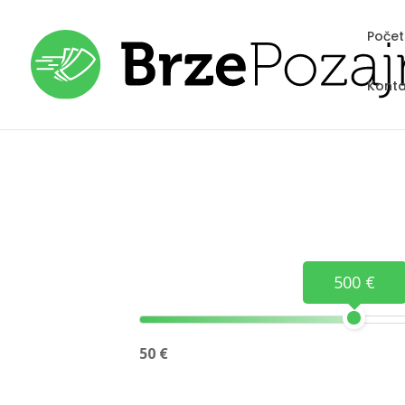
Poče
Konta
500 €
50 €