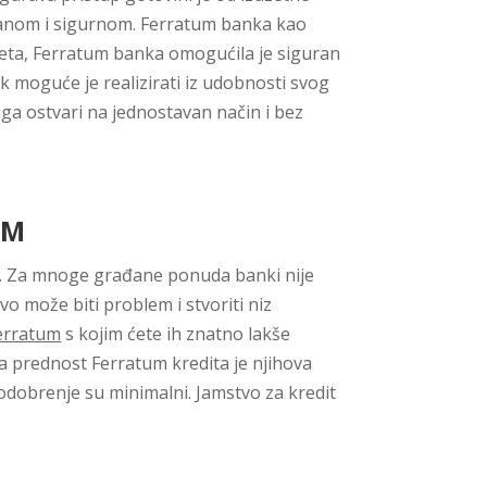
uzdanom i sigurnom. Ferratum banka kao
sveta, Ferratum banka omogućila je siguran
k moguće je realizirati iz udobnosti svog
uga ostvari na jednostavan način i bez
UM
it. Za mnoge građane ponuda banki nije
tvo može biti problem i stvoriti niz
Ferratum
s kojim ćete ih znatno lakše
na prednost Ferratum kredita je njihova
a odobrenje su minimalni. Jamstvo za kredit