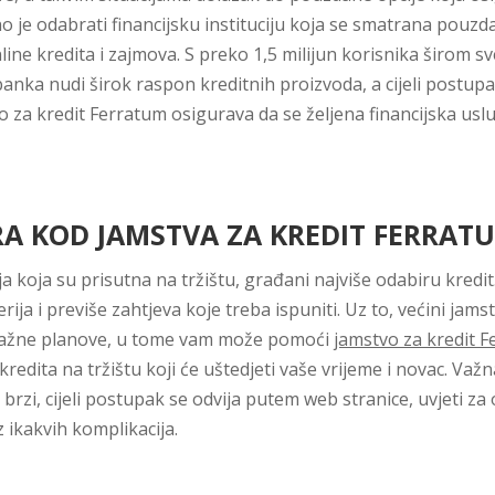
ažno je odabrati financijsku instituciju koja se smatrana po
line kredita i zajmova. S preko 1,5 milijun korisnika širom 
anka nudi širok raspon kreditnih proizvoda, a cijeli postupa
o za kredit Ferratum osigurava da se željena financijska usl
A KOD JAMSTVA ZA KREDIT FERRAT
a koja su prisutna na tržištu, građani najviše odabiru kred
rija i previše zahtjeva koje treba ispuniti. Uz to, većini jams
je važne planove, u tome vam može pomoći
jamstvo za kredit 
redita na tržištu koji će uštedjeti vaše vrijeme i novac. Važ
 brzi, cijeli postupak se odvija putem web stranice, uvjeti z
 ikakvih komplikacija.