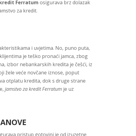
kredit Ferratum
osigurava brz dolazak
amstvo za kredit.
rakteristikama i uvjetima. No, puno puta,
klijentima je teško pronaći jamca, zbog
, izbor nebankarskih kredita je češći, iz
koji žele veće novčane iznose, poput
va otplatu kredita, dok s druge strane
ve,
jamstvo za kredit Ferratum
je uz
PLANOVE
gurava pristup gotovini je od izuzetne