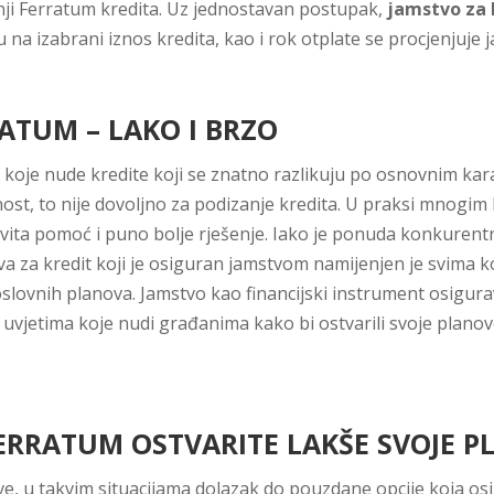
žnji Ferratum kredita. Uz jednostavan postupak,
jamstvo za 
na izabrani iznos kredita, kao i rok otplate se procjenjuje j
ATUM – LAKO I BRZO
ja koje nude kredite koji se znatno razlikuju po osnovnim ka
ost, to nije dovoljno za podizanje kredita. U praksi mnogim 
vita pomoć i puno bolje rješenje. Iako je ponuda konkurentna
ava za kredit koji je osiguran jamstvom namijenjen je svima 
oslovnih planova. Jamstvo kao financijski instrument osigura
m uvjetima koje nudi građanima kako bi ostvarili svoje plano
FERRATUM OSTVARITE LAKŠE SVOJE 
, u takvim situacijama dolazak do pouzdane opcije koja osi