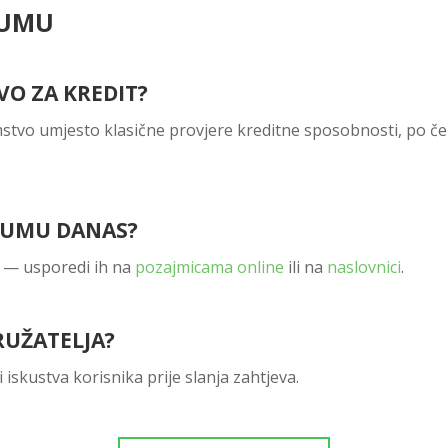
TUMU
VO ZA KREDIT?
amstvo umjesto klasične provjere kreditne sposobnosti, po 
ATUMU DANAS?
ve — usporedi ih na
pozajmicama online
ili na
naslovnici
.
RUŽATELJA?
i iskustva korisnika prije slanja zahtjeva.