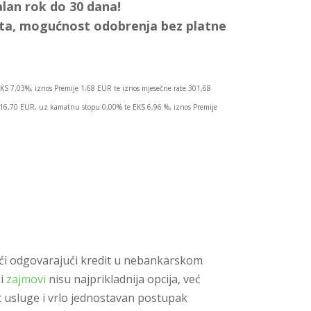
lan rok do 30 dana!
ata, mogućnost odobrenja bez platne
KS 7,03%, iznos Premije 1,68 EUR te iznos mjesečne rate 301,68
.016,70 EUR, uz kamatnu stopu 0,00% te EKS 6,96 %, iznos Premije
onaći odgovarajući kredit u nebankarskom
ki
zajmovi
nisu najprikladnija opcija, već
 usluge i vrlo jednostavan postupak