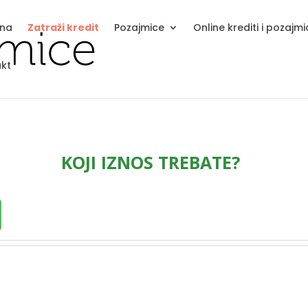
tna
Zatraži kredit
Pozajmice
Online krediti i pozajm
kt
KOJI IZNOS TREBATE?