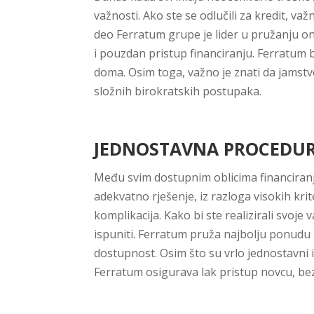
važnosti. Ako ste se odlučili za kredit, v
deo Ferratum grupe je lider u pružanju on
i pouzdan pristup financiranju. Ferratum b
doma. Osim toga, važno je znati da jamstv
složnih birokratskih postupaka.
JEDNOSTAVNA PROCEDUR
Među svim dostupnim oblicima financiranj
adekvatno rješenje, iz razloga visokih krite
komplikacija. Kako bi ste realizirali svo
ispuniti. Ferratum pruža najbolju ponudu k
dostupnost. Osim što su vrlo jednostavni i
Ferratum osigurava lak pristup novcu, bez