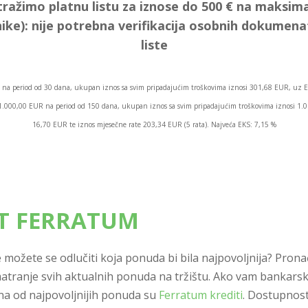
tražimo platnu listu za iznose do 500 € na maksima
ike):
nije potrebna verifikacija osobnih dokumen
liste
na period od 30 dana, ukupan iznos sa svim pripadajućim troškovima iznosi 301,68 EUR, uz E
os 1.000,00 EUR na period od 150 dana, ukupan iznos sa svim pripadajućim troškovima iznosi 1
16,70 EUR te iznos mjesečne rate 203,34 EUR (5 rata). Najveća EKS: 7,15 %
IT FERRATUM
 ne možete se odlučiti koja ponuda bi bila najpovoljnija? Pr
atranje svih aktualnih ponuda na tržištu. Ako vam bankars
dna od najpovoljnijih ponuda su
Ferratum krediti
. Dostupnost