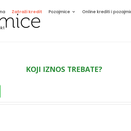
tna
Zatraži kredit
Pozajmice
Online krediti i pozajm
kt
KOJI IZNOS TREBATE?