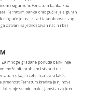
uzdanom i sigurnom. Ferratum banka kao
sveta, Ferratum banka omogućila je siguran
k moguće je realizirati iz udobnosti svog
uga ostvari na jednostavan način i bez
UM
it. Za mnoge građane ponuda banki nije
tvo može biti problem i stvoriti niz
Ferratum
s kojim ćete ih znatno lakše
na prednost Ferratum kredita je njihova
a odobrenje su minimalni. Jamstvo za kredit