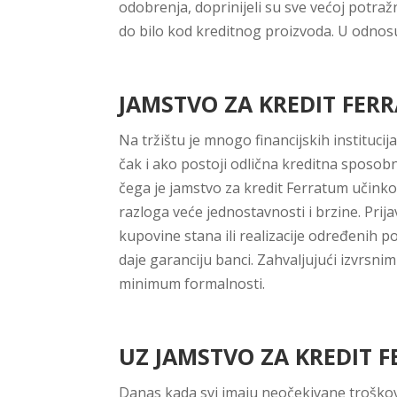
odobrenja, doprinijeli su sve većoj potra
do bilo kod kreditnog proizvoda. U odnosu 
JAMSTVO ZA KREDIT FERR
Na tržištu je mnogo financijskih instituci
čak i ako postoji odlična kreditna sposobn
čega je jamstvo za kredit Ferratum učinko
razloga veće jednostavnosti i brzine. Prij
kupovine stana ili realizacije određenih p
daje garanciju banci. Zahvaljujući izvrsni
minimum formalnosti.
UZ JAMSTVO ZA KREDIT 
Danas kada svi imaju neočekivane troškove