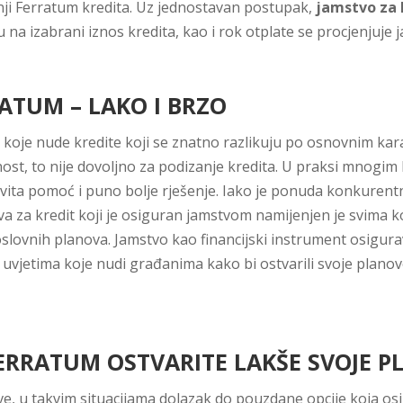
žnji Ferratum kredita. Uz jednostavan postupak,
jamstvo za 
na izabrani iznos kredita, kao i rok otplate se procjenjuje j
ATUM – LAKO I BRZO
ja koje nude kredite koji se znatno razlikuju po osnovnim ka
ost, to nije dovoljno za podizanje kredita. U praksi mnogim 
vita pomoć i puno bolje rješenje. Iako je ponuda konkurentna
ava za kredit koji je osiguran jamstvom namijenjen je svima 
oslovnih planova. Jamstvo kao financijski instrument osigura
m uvjetima koje nudi građanima kako bi ostvarili svoje plano
FERRATUM OSTVARITE LAKŠE SVOJE 
, u takvim situacijama dolazak do pouzdane opcije koja osi