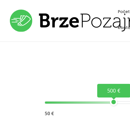
Poče
Konta
500 €
50 €