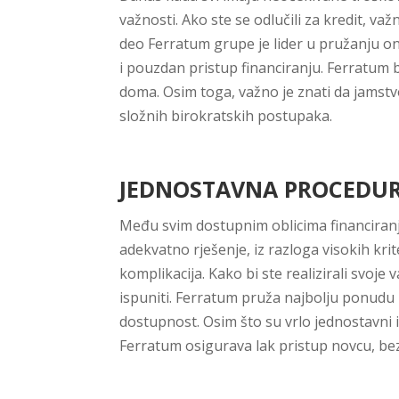
važnosti. Ako ste se odlučili za kredit, v
deo Ferratum grupe je lider u pružanju on
i pouzdan pristup financiranju. Ferratum b
doma. Osim toga, važno je znati da jamstv
složnih birokratskih postupaka.
JEDNOSTAVNA PROCEDUR
Među svim dostupnim oblicima financiranj
adekvatno rješenje, iz razloga visokih krite
komplikacija. Kako bi ste realizirali svo
ispuniti. Ferratum pruža najbolju ponudu k
dostupnost. Osim što su vrlo jednostavni i
Ferratum osigurava lak pristup novcu, bez