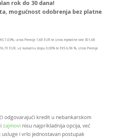
lan rok do 30 dana!
ata, mogućnost odobrenja bez platne
KS 7,03%, iznos Premije 1,68 EUR te iznos mjesečne rate 301,68
.016,70 EUR, uz kamatnu stopu 0,00% te EKS 6,96 %, iznos Premije
onaći odgovarajući kredit u nebankarskom
ki
zajmovi
nisu najprikladnija opcija, već
 usluge i vrlo jednostavan postupak