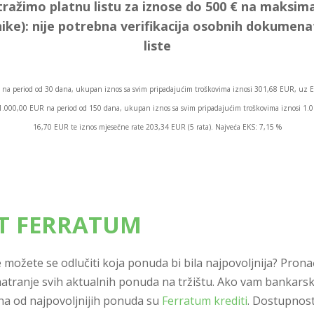
tražimo platnu listu za iznose do 500 € na maksima
ike):
nije potrebna verifikacija osobnih dokumen
liste
na period od 30 dana, ukupan iznos sa svim pripadajućim troškovima iznosi 301,68 EUR, uz E
os 1.000,00 EUR na period od 150 dana, ukupan iznos sa svim pripadajućim troškovima iznosi 1
16,70 EUR te iznos mjesečne rate 203,34 EUR (5 rata). Najveća EKS: 7,15 %
IT FERRATUM
 ne možete se odlučiti koja ponuda bi bila najpovoljnija? Pr
atranje svih aktualnih ponuda na tržištu. Ako vam bankars
dna od najpovoljnijih ponuda su
Ferratum krediti
. Dostupnost