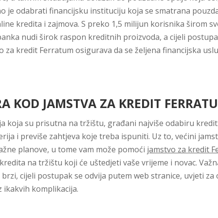
ažno je odabrati financijsku instituciju koja se smatrana po
line kredita i zajmova. S preko 1,5 milijun korisnika širom 
anka nudi širok raspon kreditnih proizvoda, a cijeli postupa
o za kredit Ferratum osigurava da se željena financijska usl
A KOD JAMSTVA ZA KREDIT FERRAT
a koja su prisutna na tržištu, građani najviše odabiru kred
rija i previše zahtjeva koje treba ispuniti. Uz to, većini jams
je važne planove, u tome vam može pomoći
jamstvo za kredit 
redita na tržištu koji će uštedjeti vaše vrijeme i novac. Važ
 brzi, cijeli postupak se odvija putem web stranice, uvjeti z
 ikakvih komplikacija.