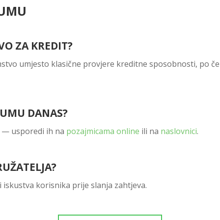
TUMU
VO ZA KREDIT?
amstvo umjesto klasične provjere kreditne sposobnosti, po 
ATUMU DANAS?
ve — usporedi ih na
pozajmicama online
ili na
naslovnici
.
RUŽATELJA?
i iskustva korisnika prije slanja zahtjeva.