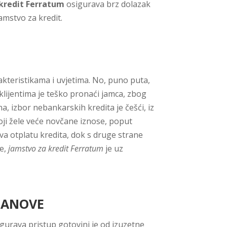
kredit Ferratum
osigurava brz dolazak
amstvo za kredit.
rakteristikama i uvjetima. No, puno puta,
klijentima je teško pronaći jamca, zbog
, izbor nebankarskih kredita je češći, iz
koji žele veće novčane iznose, poput
va otplatu kredita, dok s druge strane
ve,
jamstvo za kredit Ferratum
je uz
PLANOVE
gurava pristup gotovini je od izuzetne