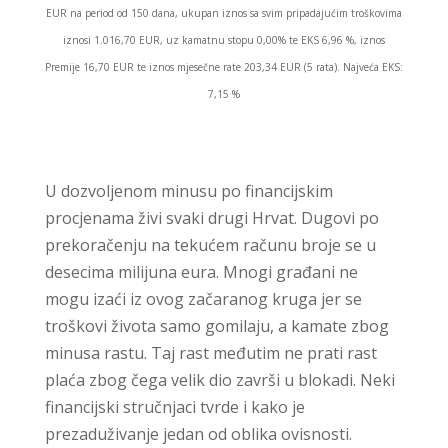
EUR na period od 150 dana, ukupan iznos sa svim pripadajućim troškovima
iznosi 1.016,70 EUR, uz kamatnu stopu 0,00% te EKS 6,96 %, iznos
Premije 16,70 EUR te iznos mjesečne rate 203,34 EUR (5 rata). Najveća EKS:
7,15 %
U dozvoljenom minusu po financijskim
procjenama živi svaki drugi Hrvat. Dugovi po
prekoračenju na tekućem računu broje se u
desecima milijuna eura. Mnogi građani ne
mogu izaći iz ovog začaranog kruga jer se
troškovi života samo gomilaju, a kamate zbog
minusa rastu. Taj rast međutim ne prati rast
plaća zbog čega velik dio završi u blokadi. Neki
financijski stručnjaci tvrde i kako je
prezaduživanje jedan od oblika ovisnosti.