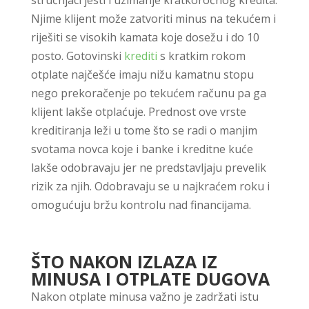
stručnjaci jesti i uzimanje kratkoročnog kredita.
Njime klijent može zatvoriti minus na tekućem i
riješiti se visokih kamata koje dosežu i do 10
posto. Gotovinski
krediti
s kratkim rokom
otplate najčešće imaju nižu kamatnu stopu
nego prekoračenje po tekućem računu pa ga
klijent lakše otplaćuje. Prednost ove vrste
kreditiranja leži u tome što se radi o manjim
svotama novca koje i banke i kreditne kuće
lakše odobravaju jer ne predstavljaju prevelik
rizik za njih. Odobravaju se u najkraćem roku i
omogućuju bržu kontrolu nad financijama.
ŠTO NAKON IZLAZA IZ
MINUSA I OTPLATE DUGOVA
Nakon otplate minusa važno je zadržati istu