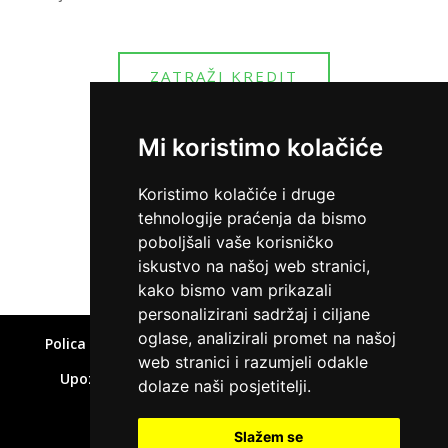
ZATRAŽI KREDIT
Mi koristimo kolačiće
Koristimo kolačiće i druge
tehnologije praćenja da bismo
Home
»
Savjeti za izlazak iz minusa
poboljšali vaše korisničko
iskustvo na našoj web stranici,
kako bismo vam prikazali
personalizirani sadržaj i ciljane
oglase, analizirali promet na našoj
Polica privatnosti
Uvjeti korištenja
Kolačići
web stranici i razumjeli odakle
Upozorenje o rizicima
Affiliate disclaimer
dolaze naši posjetitelji.
Kontakt
Slažem se