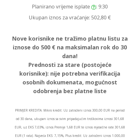
Planirano vrijeme isplate
: 9:30
Ukupan iznos za vraćanje:
502,80 €
Nove korisnike ne tražimo platnu listu za
iznose do 500 € na maksimalan rok do 30
dana!
Prednosti za stare (postojeće
korisnike):
nije potrebna verifikacija
osobnih dokumenata, mogućnost
odobrenja bez platne liste
PRIMJER KREDITA: Mikro kredit: Uz zatraženi iznos 300,00 EUR na period
od 30 dana, ukupan iznos sa svim pripadajućim troškovima iznosi 301,68
EUR, uz EKS 7,03%, iznos Premije 1,68 EUR te iznos mjesečne rate 301,68
EUR (1 rata). Najveća EKS: 7,15%, Plus kredit: Uz zatraženi iznos 1.000,00