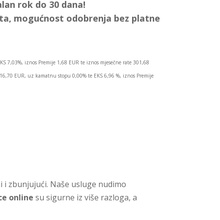
lan rok do 30 dana!
ata, mogućnost odobrenja bez platne
KS 7,03%, iznos Premije 1,68 EUR te iznos mjesečne rate 301,68
.016,70 EUR, uz kamatnu stopu 0,00% te EKS 6,96 %, iznos Premije
ni i zbunjujući. Naše usluge nudimo
ce online
su sigurne iz više razloga, a