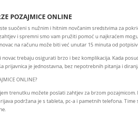
RZE POZAJMICE ONLINE
 ste suočeni s nužnim i hitnim novčanim sredstvima za pokriće
 zahtjev i spremni smo vam pružiti pomoć u najkraćem mogu
š novac na računu može biti već unutar 15 minuta od potpisiv
i novac trebaju osigurati brzo i bez komplikacija. Kada posu
ša prijavnica je jednostavna, bez nepotrebnih pitanja i diranj
AJMICE ONLINE?
kojem trenutku možete poslati zahtjev za brzom pozajmicom. B
rijava podržana je s tableta, pc-a i pametnih telefona. Time
ne.