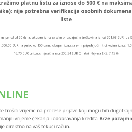
tražimo platnu listu za iznose do 500 € na maksima
ike):
nije potrebna verifikacija osobnih dokumen
liste
na period od 30 dana, ukupan iznos sa svim pripadajućim troškovima iznosi 301,68 EUR, uz E
os 1.000,00 EUR na period od 150 dana, ukupan iznos sa svim pripadajućim troškovima iznosi 1
16,70 EUR te iznos mjesečne rate 203,34 EUR (5 rata). Najveća EKS: 7,15 %
NLINE
e trošiti vrijeme na procese prijave koji mogu biti dugotraj
anjili vrijeme čekanja i odobravanja kredita.
Brze pozajmi
uje direktno na vaš tekući račun.