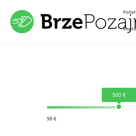
Poče
Konta
500 €
50 €