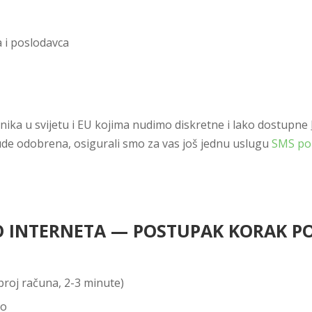
a i poslodavca
nika u svijetu i EU kojima nudimo diskretne i lako dostupne
bude odobrena, osigurali smo za vas još jednu uslugu
SMS po
O INTERNETA — POSTUPAK KORAK P
broj računa, 2-3 minute)
mo