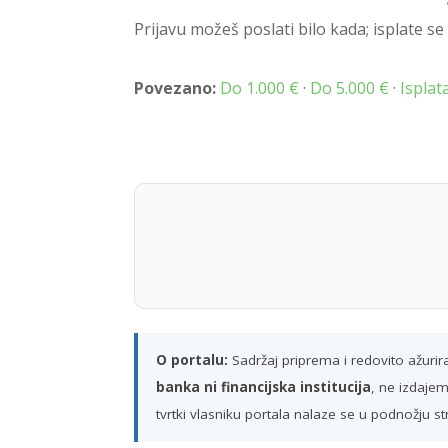
Prijavu možeš poslati bilo kada; isplate 
Povezano:
Do 1.000 €
·
Do 5.000 €
·
Ispla
O portalu:
Sadržaj priprema i redovito ažuri
banka ni financijska institucija
, ne izdajem
tvrtki vlasniku portala nalaze se u podnožju st