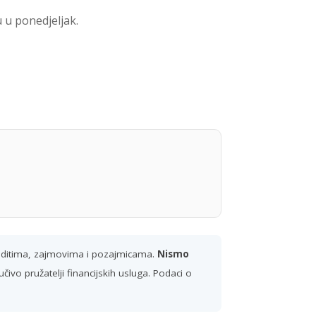
 u ponedjeljak.
reditima, zajmovima i pozajmicama.
Nismo
ivo pružatelji financijskih usluga. Podaci o