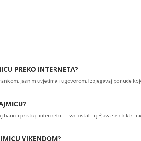
JMICU PREKO INTERNETA?
stranicom, jasnim uvjetima i ugovorom. Izbjegavaj ponude koj
AJMICU?
 banci i pristup internetu — sve ostalo rješava se elektronič
AJMICU VIKENDOM?