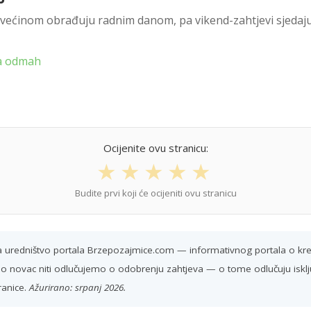
se većinom obrađuju radnim danom, pa vikend-zahtjevi sjedaju
ta odmah
Ocijenite ovu stranicu:
★
★
★
★
★
Budite prvi koji će ocijeniti ovu stranicu
ra uredništvo portala Brzepozajmice.com — informativnog portala o k
o novac niti odlučujemo o odobrenju zahtjeva — o tome odlučuju isključ
ranice.
Ažurirano: srpanj 2026.