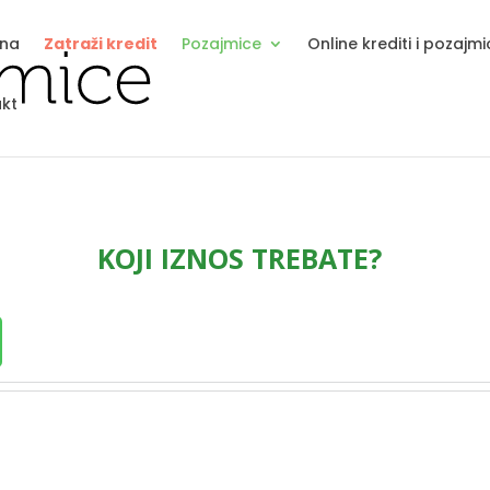
tna
Zatraži kredit
Pozajmice
Online krediti i pozajm
kt
KOJI IZNOS TREBATE?