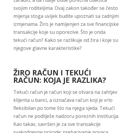
zaraditi, a da i dalje bude porezna olakšica
svojim roditeljima. Ovaj zakon također se često
mijenja stoga uvijek budite upoznati sa zadnjim
izmjenama. Žiro je namijenjen za sve financijske
transakcije koje su oporezive. Što je onda
tekući račun? Kako se razlikuje od žira i koje su
njegove glavne karakteristike?
ŽIRO RAČUN I TEKUĆI
RAČUN: KOJA JE RAZLIKA?
Tekući račun je račun koji se otvara na zahtjev
klijenta u banci, a označava račun koji je vrlo
fleksibilan po tome što na njega sjeda. Tekući
račun ne podliježe nadzoru poreznih institucija.
Kao takav, savršen je za sve transakcije
svakodnevne prirode: prebacivanje novaca