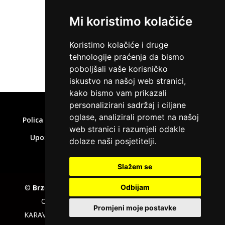
Mi koristimo kolačiće
ZATRAŽI KREDIT
Koristimo kolačiće i druge
tehnologije praćenja da bismo
poboljšali vaše korisničko
iskustvo na našoj web stranici,
kako bismo vam prikazali
Home
»
Što je žiro račun
personalizirani sadržaj i ciljane
oglase, analizirali promet na našoj
Polica privatnosti
Uvjeti korištenja
Kolačići
web stranici i razumjeli odakle
Upozorenje o rizicima
Affiliate disclaimer
dolaze naši posjetitelji.
Kontakt
Slažem se
©
Brzepozajmice.com
EU VAT number : 205391327,
Odbijam
Company :
KD CAPITAL LTD
, Adress : UL.L.
Promjeni moje postavke
KARAVELOV 2, ZipCode : 4000, City : Plovdiv, Country :