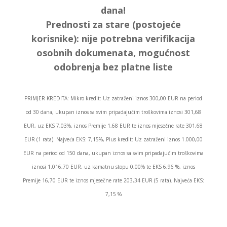
dana!
Prednosti za stare (postojeće
korisnike):
nije potrebna verifikacija
osobnih dokumenata, mogućnost
odobrenja bez platne liste
PRIMJER KREDITA: Mikro kredit: Uz zatraženi iznos 300,00 EUR na period
od 30 dana, ukupan iznos sa svim pripadajućim troškovima iznosi 301,68
EUR, uz EKS 7,03%, iznos Premije 1,68 EUR te iznos mjesečne rate 301,68
EUR (1 rata). Najveća EKS: 7,15%, Plus kredit: Uz zatraženi iznos 1.000,00
EUR na period od 150 dana, ukupan iznos sa svim pripadajućim troškovima
iznosi 1.016,70 EUR, uz kamatnu stopu 0,00% te EKS 6,96 %, iznos
Premije 16,70 EUR te iznos mjesečne rate 203,34 EUR (5 rata). Najveća EKS:
7,15 %