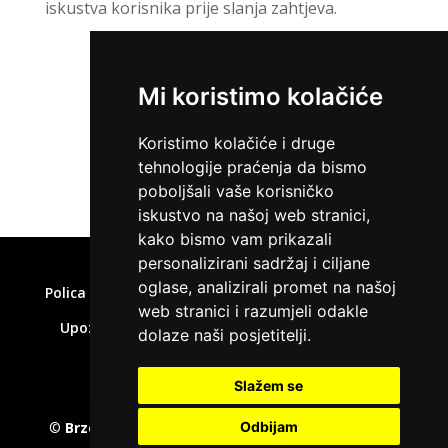
iskustva korisnika prije slanja zahtjeva.
Mi koristimo kolačiće
ZATRAŽI KREDIT
Koristimo kolačiće i druge
tehnologije praćenja da bismo
poboljšali vaše korisničko
iskustvo na našoj web stranici,
kako bismo vam prikazali
Home
»
Jamstvo za kredit Ferratum
personalizirani sadržaj i ciljane
oglase, analizirali promet na našoj
Polica privatnosti
Uvjeti korištenja
Kolačići
web stranici i razumjeli odakle
Upozorenje o rizicima
Affiliate disclaimer
dolaze naši posjetitelji.
Kontakt
Slažem se
©
Brzepozajmice.com
EU VAT number : 205391327,
Odbijam