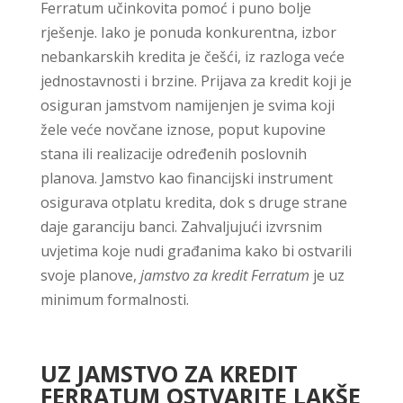
Ferratum učinkovita pomoć i puno bolje
rješenje. Iako je ponuda konkurentna, izbor
nebankarskih kredita je češći, iz razloga veće
jednostavnosti i brzine. Prijava za kredit koji je
osiguran jamstvom namijenjen je svima koji
žele veće novčane iznose, poput kupovine
stana ili realizacije određenih poslovnih
planova. Jamstvo kao financijski instrument
osigurava otplatu kredita, dok s druge strane
daje garanciju banci. Zahvaljujući izvrsnim
uvjetima koje nudi građanima kako bi ostvarili
svoje planove,
jamstvo za kredit Ferratum
je uz
minimum formalnosti.
UZ JAMSTVO ZA KREDIT
FERRATUM OSTVARITE LAKŠE