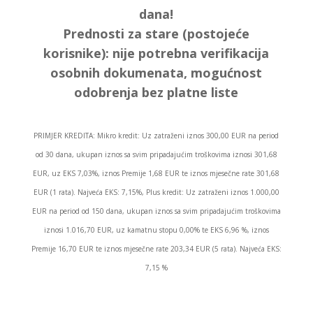
dana!
Prednosti za stare (postojeće
korisnike):
nije potrebna verifikacija
osobnih dokumenata, mogućnost
odobrenja bez platne liste
PRIMJER KREDITA: Mikro kredit: Uz zatraženi iznos 300,00 EUR na period
od 30 dana, ukupan iznos sa svim pripadajućim troškovima iznosi 301,68
EUR, uz EKS 7,03%, iznos Premije 1,68 EUR te iznos mjesečne rate 301,68
EUR (1 rata). Najveća EKS: 7,15%, Plus kredit: Uz zatraženi iznos 1.000,00
EUR na period od 150 dana, ukupan iznos sa svim pripadajućim troškovima
iznosi 1.016,70 EUR, uz kamatnu stopu 0,00% te EKS 6,96 %, iznos
Premije 16,70 EUR te iznos mjesečne rate 203,34 EUR (5 rata). Najveća EKS:
7,15 %