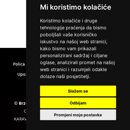
Mi koristimo kolačiće
* Obavezna informacija
Koristimo kolačiće i druge
tehnologije praćenja da bismo
poboljšali vaše korisničko
iskustvo na našoj web stranici,
kako bismo vam prikazali
Home
»
Zatraži kredit
personalizirani sadržaj i ciljane
oglase, analizirali promet na našoj
Polica privatnosti
Uvjeti korištenja
Kolačići
web stranici i razumjeli odakle
Upozorenje o rizicima
Affiliate disclaimer
dolaze naši posjetitelji.
Kontakt
Slažem se
©
Brzepozajmice.com
EU VAT number : 205391327,
Odbijam
Company :
KD CAPITAL LTD
, Adress : UL.L.
Promjeni moje postavke
KARAVELOV 2, ZipCode : 4000, City : Plovdiv, Country :
Bulgaria