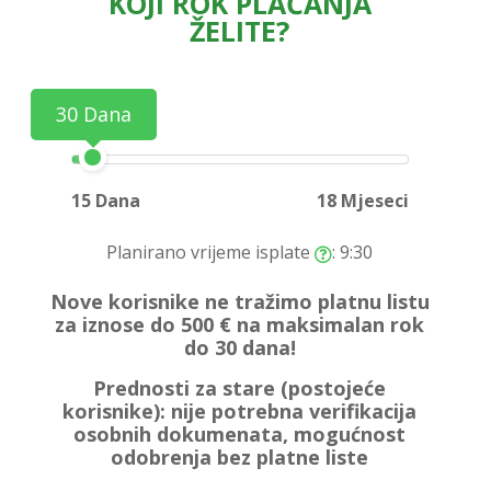
KOJI ROK PLAĆANJA
ŽELITE?
30 Dana
15 Dana
18 Mjeseci
Planirano vrijeme isplate
: 9:30
Nove korisnike ne tražimo platnu listu
za iznose do 500 € na maksimalan rok
do 30 dana!
Prednosti za stare (postojeće
korisnike):
nije potrebna verifikacija
osobnih dokumenata, mogućnost
odobrenja bez platne liste