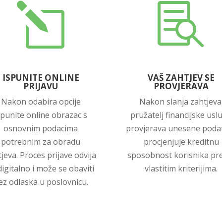
l

ISPUNITE ONLINE
VAŠ ZAHTJEV SE
PRIJAVU
PROVJERAVA
Nakon odabira opcije
Nakon slanja zahtjeva
spunite online obrazac s
pružatelj financijske usl
osnovnim podacima
provjerava unesene podat
potrebnim za obradu
procjenjuje kreditnu
jeva. Proces prijave odvija
sposobnost korisnika p
digitalno i može se obaviti
vlastitim kriterijima.
ez odlaska u poslovnicu.