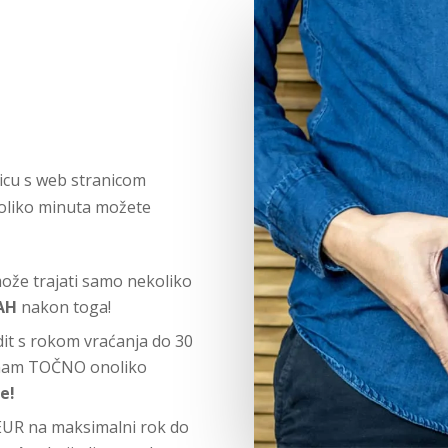
icu s web stranicom
oliko minuta možete
ože trajati samo nekoliko
AH
nakon toga!
edit s rokom vraćanja do 30
te nam TOČNO onoliko
še!
EUR na maksimalni rok do