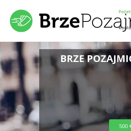
Poče
Konta
BRZE POZAJMIC
500 