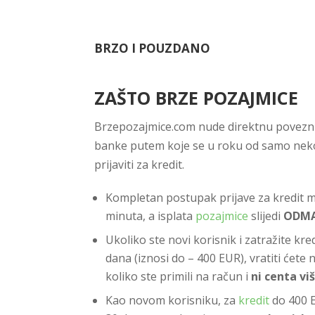
BRZO I POUZDANO
ZAŠTO BRZE POZAJMICE
Brzepozajmice.com nude direktnu povezn
banke putem koje se u roku od samo nek
prijaviti za kredit.
Kompletan postupak prijave za kredit m
minuta, a isplata
pozajmice
slijedi
ODM
Ukoliko ste novi korisnik i zatražite kr
dana (iznosi do – 400 EUR), vratiti će
koliko ste primili na račun i
ni centa vi
Kao novom korisniku, za
kredit
do 400 