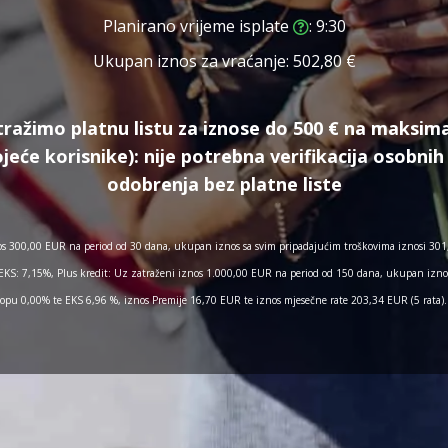
Planirano vrijeme isplate
: 9:30
Ukupan iznos za vraćanje:
502,80 €
tražimo platnu listu za iznose do 500 € na maksima
jeće korisnike):
nije potrebna verifikacija osobn
odobrenja bez platne liste
os 300,00 EUR na period od 30 dana, ukupan iznos sa svim pripadajućim troškovima iznosi 301
 EKS: 7,15%, Plus kredit: Uz zatraženi iznos 1.000,00 EUR na period od 150 dana, ukupan izno
pu 0,00% te EKS 6,96 %, iznos Premije 16,70 EUR te iznos mjesečne rate 203,34 EUR (5 rata).