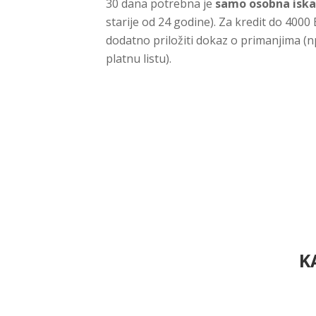
30 dana potrebna je
samo osobna isk
starije od 24 godine). Za kredit do 4000
dodatno priložiti dokaz o primanjima (np
platnu listu).
K