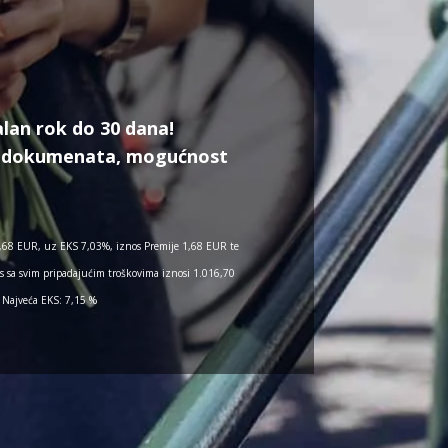
lan rok do 30 dana!
ih dokumenata, mogućnost
,68 EUR, uz EKS 7,03%, iznos Premije 1,68 EUR te
s sa svim pripadajućim troškovima iznosi 1.016,70
 Najveća EKS: 7,15 %