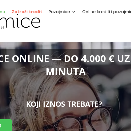
tna
Zatraži kredit
Pozajmice
Online krediti i pozajm
kt
E ONLINE — DO 4.000 € UZ
MINUTA
KOJI IZNOS TREBATE?
€