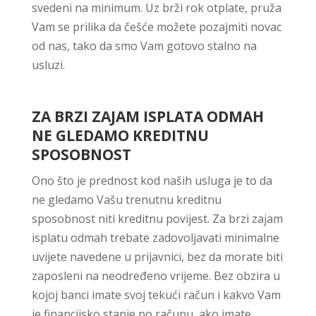
svedeni na minimum. Uz brži rok otplate, pruža
Vam se prilika da češće možete pozajmiti novac
od nas, tako da smo Vam gotovo stalno na
usluzi.
ZA BRZI ZAJAM ISPLATA ODMAH
NE GLEDAMO KREDITNU
SPOSOBNOST
Ono što je prednost kod naših usluga je to da
ne gledamo Vašu trenutnu kreditnu
sposobnost niti kreditnu povijest. Za brzi zajam
isplatu odmah trebate zadovoljavati minimalne
uvijete navedene u prijavnici, bez da morate biti
zaposleni na neodređeno vrijeme. Bez obzira u
kojoj banci imate svoj tekući račun i kakvo Vam
je financijsko stanje po računu, ako imate