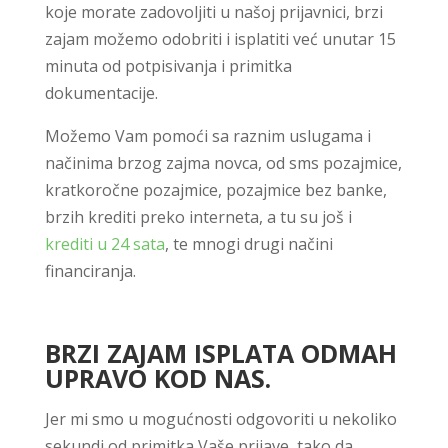
koje morate zadovoljiti u našoj prijavnici, brzi
zajam možemo odobriti i isplatiti već unutar 15
minuta od potpisivanja i primitka
dokumentacije.
Možemo Vam pomoći sa raznim uslugama i
načinima brzog zajma novca, od sms pozajmice,
kratkoročne pozajmice, pozajmice bez banke,
brzih krediti preko interneta, a tu su još i
krediti u 24 sata
, te mnogi drugi načini
financiranja.
BRZI ZAJAM ISPLATA ODMAH
UPRAVO KOD NAS.
Jer mi smo u mogućnosti odgovoriti u nekoliko
sekundi od primitka Vaše prijave, tako da