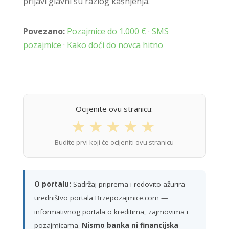
prijavi glavni su razlog kašnjenja.
Povezano:
Pozajmice do 1.000 €
·
SMS
pozajmice
·
Kako doći do novca hitno
Ocijenite ovu stranicu:
★
★
★
★
★
Budite prvi koji će ocijeniti ovu stranicu
O portalu:
Sadržaj priprema i redovito ažurira
uredništvo portala Brzepozajmice.com —
informativnog portala o kreditima, zajmovima i
pozajmicama.
Nismo banka ni financijska