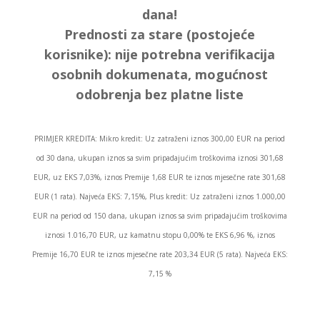
dana!
Prednosti za stare (postojeće
korisnike):
nije potrebna verifikacija
osobnih dokumenata, mogućnost
odobrenja bez platne liste
PRIMJER KREDITA: Mikro kredit: Uz zatraženi iznos 300,00 EUR na period
od 30 dana, ukupan iznos sa svim pripadajućim troškovima iznosi 301,68
EUR, uz EKS 7,03%, iznos Premije 1,68 EUR te iznos mjesečne rate 301,68
EUR (1 rata). Najveća EKS: 7,15%, Plus kredit: Uz zatraženi iznos 1.000,00
EUR na period od 150 dana, ukupan iznos sa svim pripadajućim troškovima
iznosi 1.016,70 EUR, uz kamatnu stopu 0,00% te EKS 6,96 %, iznos
Premije 16,70 EUR te iznos mjesečne rate 203,34 EUR (5 rata). Najveća EKS:
7,15 %