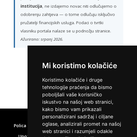
institucija
, ne izdajemo novac niti odlučujemo o
odobrenju zahtjeva — o tome odlučuju isključivo
pružatelji financijskih usluga. Podaci o tvrtki
vlasniku portala nalaze se u podnožju stranice.
Ažurirano: srpanj 2026.
Mi koristimo kolačiće
ZATRAŽI KREDIT
Koristimo kolačiće i druge
tehnologije praćenja da bismo
poboljšali vaše korisničko
iskustvo na našoj web stranici,
kako bismo vam prikazali
Home
»
Brzi zajam isplata odmah
personalizirani sadržaj i ciljane
oglase, analizirali promet na našoj
Polica privatnosti
Uvjeti korištenja
Kolačići
web stranici i razumjeli odakle
Upozorenje o rizicima
Affiliate disclaimer