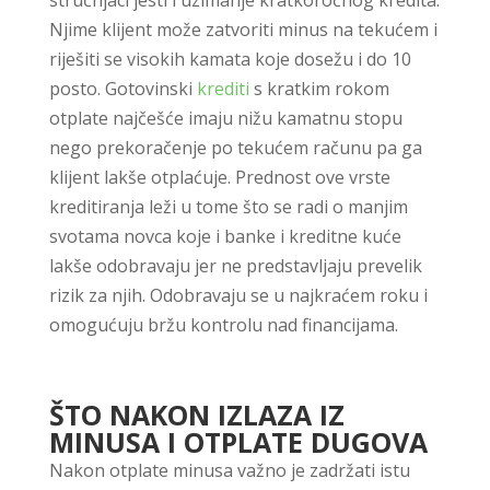
stručnjaci jesti i uzimanje kratkoročnog kredita.
Njime klijent može zatvoriti minus na tekućem i
riješiti se visokih kamata koje dosežu i do 10
posto. Gotovinski
krediti
s kratkim rokom
otplate najčešće imaju nižu kamatnu stopu
nego prekoračenje po tekućem računu pa ga
klijent lakše otplaćuje. Prednost ove vrste
kreditiranja leži u tome što se radi o manjim
svotama novca koje i banke i kreditne kuće
lakše odobravaju jer ne predstavljaju prevelik
rizik za njih. Odobravaju se u najkraćem roku i
omogućuju bržu kontrolu nad financijama.
ŠTO NAKON IZLAZA IZ
MINUSA I OTPLATE DUGOVA
Nakon otplate minusa važno je zadržati istu