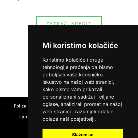
ZATRAŽI KREDIT
Mi koristimo kolačiće
Koristimo kolačiće i druge
tehnologije praćenja da bismo
Home
»
Savjeti za izlazak iz minusa
poboljšali vaše korisničko
iskustvo na našoj web stranici,
kako bismo vam prikazali
personalizirani sadržaj i ciljane
oglase, analizirali promet na našoj
Polica privatnosti
Uvjeti korištenja
Kolačići
web stranici i razumjeli odakle
Upozorenje o rizicima
Affiliate disclaimer
dolaze naši posjetitelji.
Kontakt
Slažem se