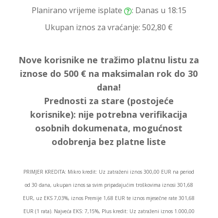
Planirano vrijeme isplate
: Danas u 18:15
Ukupan iznos za vraćanje:
502,80 €
Nove korisnike ne tražimo platnu listu za
iznose do 500 € na maksimalan rok do 30
dana!
Prednosti za stare (postojeće
korisnike):
nije potrebna verifikacija
osobnih dokumenata, mogućnost
odobrenja bez platne liste
PRIMJER KREDITA: Mikro kredit: Uz zatraženi iznos 300,00 EUR na period
od 30 dana, ukupan iznos sa svim pripadajućim troškovima iznosi 301,68
EUR, uz EKS 7,03%, iznos Premije 1,68 EUR te iznos mjesečne rate 301,68
EUR (1 rata). Najveća EKS: 7,15%, Plus kredit: Uz zatraženi iznos 1.000,00