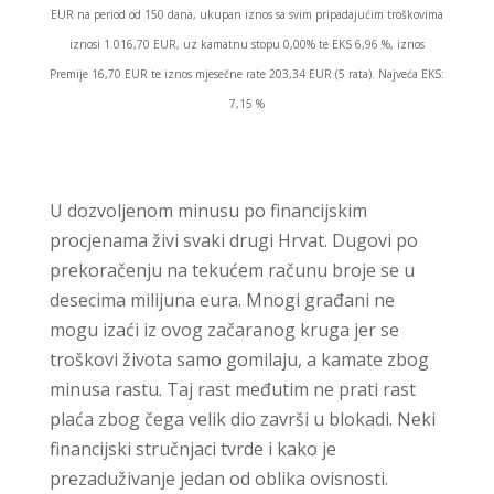
EUR na period od 150 dana, ukupan iznos sa svim pripadajućim troškovima
iznosi 1.016,70 EUR, uz kamatnu stopu 0,00% te EKS 6,96 %, iznos
Premije 16,70 EUR te iznos mjesečne rate 203,34 EUR (5 rata). Najveća EKS:
7,15 %
U dozvoljenom minusu po financijskim
procjenama živi svaki drugi Hrvat. Dugovi po
prekoračenju na tekućem računu broje se u
desecima milijuna eura. Mnogi građani ne
mogu izaći iz ovog začaranog kruga jer se
troškovi života samo gomilaju, a kamate zbog
minusa rastu. Taj rast međutim ne prati rast
plaća zbog čega velik dio završi u blokadi. Neki
financijski stručnjaci tvrde i kako je
prezaduživanje jedan od oblika ovisnosti.