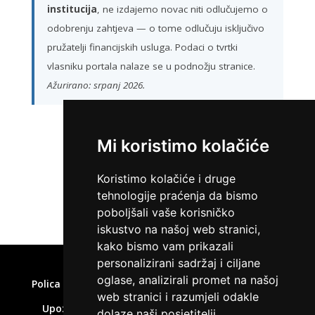
institucija
, ne izdajemo novac niti odlučujemo o
odobrenju zahtjeva — o tome odlučuju isključivo
pružatelji financijskih usluga. Podaci o tvrtki
vlasniku portala nalaze se u podnožju stranice.
Ažurirano: srpanj 2026.
Mi koristimo kolačiće
ZATRAŽI KREDIT
Koristimo kolačiće i druge
tehnologije praćenja da bismo
poboljšali vaše korisničko
iskustvo na našoj web stranici,
kako bismo vam prikazali
Home
»
Brze pozajmice online
personalizirani sadržaj i ciljane
oglase, analizirali promet na našoj
Polica privatnosti
Uvjeti korištenja
Kolačići
web stranici i razumjeli odakle
Upozorenje o rizicima
Affiliate disclaimer
dolaze naši posjetitelji.