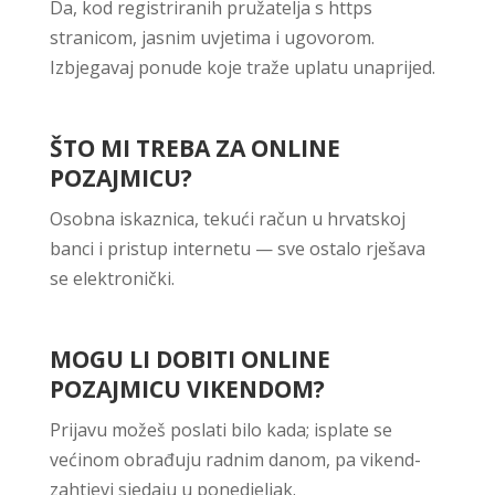
Da, kod registriranih pružatelja s https
stranicom, jasnim uvjetima i ugovorom.
Izbjegavaj ponude koje traže uplatu unaprijed.
ŠTO MI TREBA ZA ONLINE
POZAJMICU?
Osobna iskaznica, tekući račun u hrvatskoj
banci i pristup internetu — sve ostalo rješava
se elektronički.
MOGU LI DOBITI ONLINE
POZAJMICU VIKENDOM?
Prijavu možeš poslati bilo kada; isplate se
većinom obrađuju radnim danom, pa vikend-
zahtjevi sjedaju u ponedjeljak.