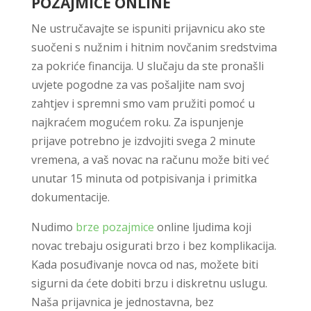
POZAJMICE ONLINE
Ne ustručavajte se ispuniti prijavnicu ako ste
suočeni s nužnim i hitnim novčanim sredstvima
za pokriće financija. U slučaju da ste pronašli
uvjete pogodne za vas pošaljite nam svoj
zahtjev i spremni smo vam pružiti pomoć u
najkraćem mogućem roku. Za ispunjenje
prijave potrebno je izdvojiti svega 2 minute
vremena, a vaš novac na računu može biti već
unutar 15 minuta od potpisivanja i primitka
dokumentacije.
Nudimo
brze pozajmice
online ljudima koji
novac trebaju osigurati brzo i bez komplikacija.
Kada posuđivanje novca od nas, možete biti
sigurni da ćete dobiti brzu i diskretnu uslugu.
Naša prijavnica je jednostavna, bez