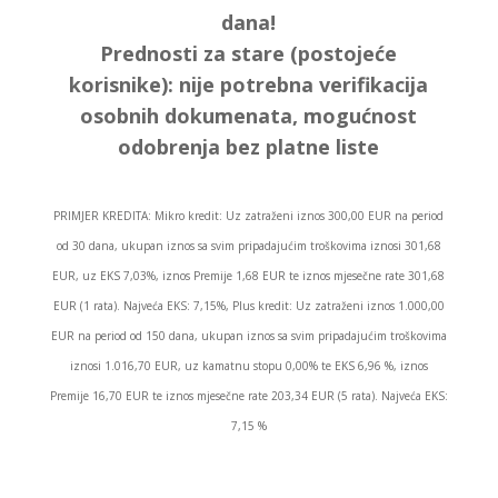
dana!
Prednosti za stare (postojeće
korisnike):
nije potrebna verifikacija
osobnih dokumenata, mogućnost
odobrenja bez platne liste
PRIMJER KREDITA: Mikro kredit: Uz zatraženi iznos 300,00 EUR na period
od 30 dana, ukupan iznos sa svim pripadajućim troškovima iznosi 301,68
EUR, uz EKS 7,03%, iznos Premije 1,68 EUR te iznos mjesečne rate 301,68
EUR (1 rata). Najveća EKS: 7,15%, Plus kredit: Uz zatraženi iznos 1.000,00
EUR na period od 150 dana, ukupan iznos sa svim pripadajućim troškovima
iznosi 1.016,70 EUR, uz kamatnu stopu 0,00% te EKS 6,96 %, iznos
Premije 16,70 EUR te iznos mjesečne rate 203,34 EUR (5 rata). Najveća EKS:
7,15 %