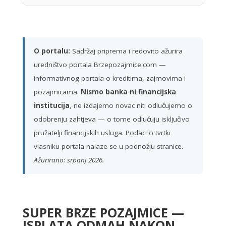
O portalu:
Sadržaj priprema i redovito ažurira
uredništvo portala Brzepozajmice.com —
informativnog portala o kreditima, zajmovima i
pozajmicama.
Nismo banka ni financijska
institucija
, ne izdajemo novac niti odlučujemo o
odobrenju zahtjeva — o tome odlučuju isključivo
pružatelji financijskih usluga. Podaci o tvrtki
vlasniku portala nalaze se u podnožju stranice.
Ažurirano: srpanj 2026.
SUPER BRZE POZAJMICE —
ISPLATA ODMAH NAKON