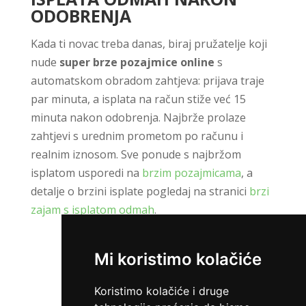
ODOBRENJA
Kada ti novac treba danas, biraj pružatelje koji
nude
super brze pozajmice online
s
automatskom obradom zahtjeva: prijava traje
par minuta, a isplata na račun stiže već 15
minuta nakon odobrenja. Najbrže prolaze
zahtjevi s urednim prometom po računu i
realnim iznosom. Sve ponude s najbržom
isplatom usporedi na
brzim pozajmicama
, a
detalje o brzini isplate pogledaj na stranici
brzi
zajam s isplatom odmah
.
Mi koristimo kolačiće
ZATRAŽI KREDIT
Koristimo kolačiće i druge