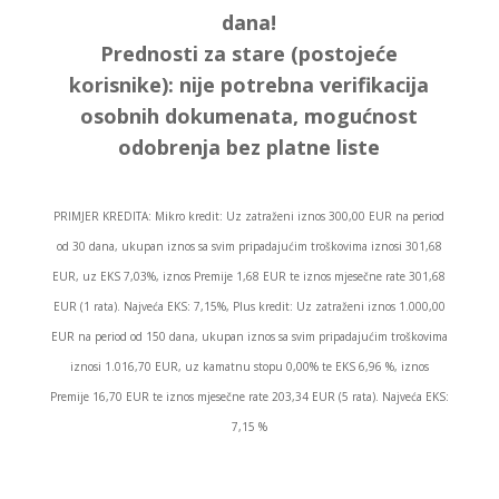
dana!
Prednosti za stare (postojeće
korisnike):
nije potrebna verifikacija
osobnih dokumenata, mogućnost
odobrenja bez platne liste
PRIMJER KREDITA: Mikro kredit: Uz zatraženi iznos 300,00 EUR na period
od 30 dana, ukupan iznos sa svim pripadajućim troškovima iznosi 301,68
EUR, uz EKS 7,03%, iznos Premije 1,68 EUR te iznos mjesečne rate 301,68
EUR (1 rata). Najveća EKS: 7,15%, Plus kredit: Uz zatraženi iznos 1.000,00
EUR na period od 150 dana, ukupan iznos sa svim pripadajućim troškovima
iznosi 1.016,70 EUR, uz kamatnu stopu 0,00% te EKS 6,96 %, iznos
Premije 16,70 EUR te iznos mjesečne rate 203,34 EUR (5 rata). Najveća EKS:
7,15 %