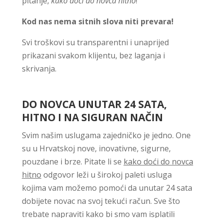
pitanje,
kako doći do novca hitno
!
Kod nas nema sitnih slova niti prevara!
Svi troškovi su transparentni i unaprijed
prikazani svakom klijentu, bez laganja i
skrivanja.
DO NOVCA UNUTAR 24 SATA,
HITNO I NA SIGURAN NAČIN
Svim našim uslugama zajedničko je jedno. One
su u Hrvatskoj nove, inovativne, sigurne,
pouzdane i brze. Pitate li se
kako doći do novca
hitno
odgovor leži u širokoj paleti usluga
kojima vam možemo pomoći da unutar 24 sata
dobijete novac na svoj tekući račun. Sve što
trebate napraviti kako bi smo vam isplatili