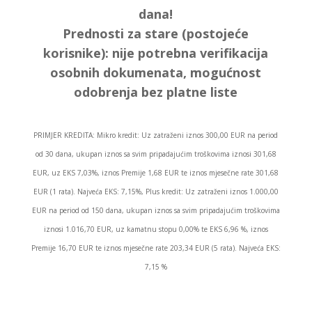
dana!
Prednosti za stare (postojeće
korisnike):
nije potrebna verifikacija
osobnih dokumenata, mogućnost
odobrenja bez platne liste
PRIMJER KREDITA: Mikro kredit: Uz zatraženi iznos 300,00 EUR na period
od 30 dana, ukupan iznos sa svim pripadajućim troškovima iznosi 301,68
EUR, uz EKS 7,03%, iznos Premije 1,68 EUR te iznos mjesečne rate 301,68
EUR (1 rata). Najveća EKS: 7,15%, Plus kredit: Uz zatraženi iznos 1.000,00
EUR na period od 150 dana, ukupan iznos sa svim pripadajućim troškovima
iznosi 1.016,70 EUR, uz kamatnu stopu 0,00% te EKS 6,96 %, iznos
Premije 16,70 EUR te iznos mjesečne rate 203,34 EUR (5 rata). Najveća EKS:
7,15 %