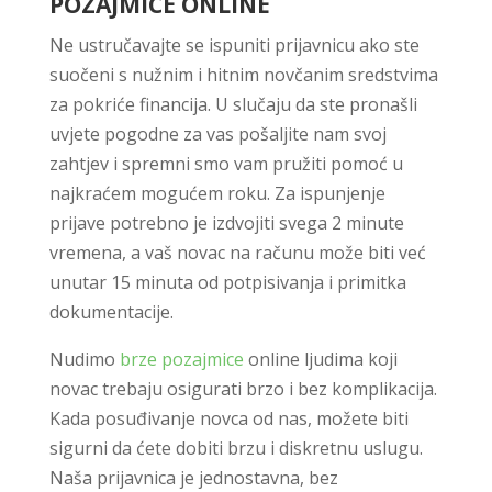
POZAJMICE ONLINE
Ne ustručavajte se ispuniti prijavnicu ako ste
suočeni s nužnim i hitnim novčanim sredstvima
za pokriće financija. U slučaju da ste pronašli
uvjete pogodne za vas pošaljite nam svoj
zahtjev i spremni smo vam pružiti pomoć u
najkraćem mogućem roku. Za ispunjenje
prijave potrebno je izdvojiti svega 2 minute
vremena, a vaš novac na računu može biti već
unutar 15 minuta od potpisivanja i primitka
dokumentacije.
Nudimo
brze pozajmice
online ljudima koji
novac trebaju osigurati brzo i bez komplikacija.
Kada posuđivanje novca od nas, možete biti
sigurni da ćete dobiti brzu i diskretnu uslugu.
Naša prijavnica je jednostavna, bez