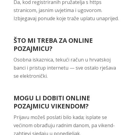
Da, kod registriranih pružatelja s https
stranicom, jasnim uvjetima i ugovorom.
Izbjegavaj ponude koje traže uplatu unaprijed.
ŠTO MI TREBA ZA ONLINE
POZAJMICU?
Osobna iskaznica, tekući račun u hrvatskoj
banci i pristup internetu — sve ostalo rješava
se elektronički.
MOGU LI DOBITI ONLINE
POZAJMICU VIKENDOM?
Prijavu možeš poslati bilo kada; isplate se
većinom obrađuju radnim danom, pa vikend-
zahtjevi sjedaju u ponedjeljak.