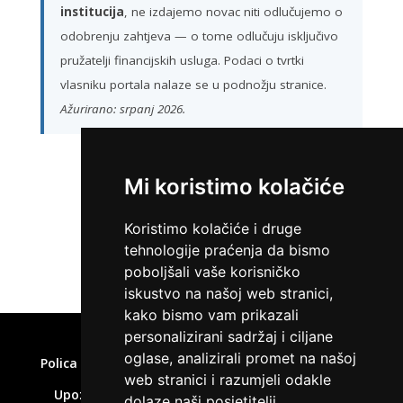
institucija
, ne izdajemo novac niti odlučujemo o
odobrenju zahtjeva — o tome odlučuju isključivo
pružatelji financijskih usluga. Podaci o tvrtki
vlasniku portala nalaze se u podnožju stranice.
Ažurirano: srpanj 2026.
Mi koristimo kolačiće
ZATRAŽI KREDIT
Koristimo kolačiće i druge
tehnologije praćenja da bismo
poboljšali vaše korisničko
iskustvo na našoj web stranici,
kako bismo vam prikazali
Home
»
Brze pozajmice online
personalizirani sadržaj i ciljane
oglase, analizirali promet na našoj
Polica privatnosti
Uvjeti korištenja
Kolačići
web stranici i razumjeli odakle
Upozorenje o rizicima
Affiliate disclaimer
dolaze naši posjetitelji.