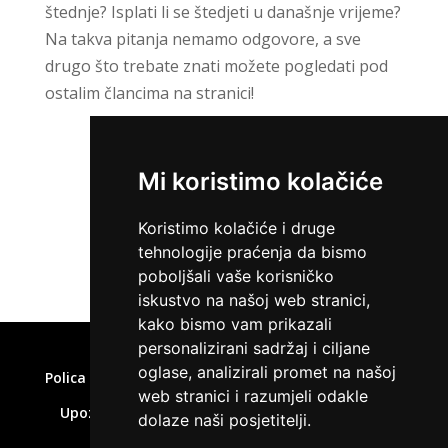
štednje? Isplati li se štedjeti u današnje vrijeme?
Na takva pitanja nemamo odgovore, a sve
drugo što trebate znati možete pogledati pod
ostalim člancima na stranici!
Mi koristimo kolačiće
ZATRAŽI KREDIT
Koristimo kolačiće i druge
tehnologije praćenja da bismo
poboljšali vaše korisničko
iskustvo na našoj web stranici,
kako bismo vam prikazali
Home
»
Što je financijska pismenost
personalizirani sadržaj i ciljane
oglase, analizirali promet na našoj
Polica privatnosti
Uvjeti korištenja
Kolačići
web stranici i razumjeli odakle
Upozorenje o rizicima
Affiliate disclaimer
dolaze naši posjetitelji.
Kontakt