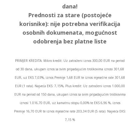
dana!
Prednosti za stare (postojeće
korisnike):
nije potrebna verifikacija
osobnih dokumenata, mogućnost
odobrenja bez platne liste
PRIMJER KREDITA: Mikro kredit: Uz zatraženi iznos 300,00 EUR na period
od 30 dana, ukupan iznos sa svim pripadajućim troškovima iznosi 301,68
EUR, uz EKS 7,03%, iznos Premije 1,68 EUR te iznos mjesečne rate 301,68
EUR (1 rata). Najveća EKS: 7,15%, Plus kredit: Uz zatraženi iznos 1.000,00
EUR na period od 150 dana, ukupan iznos sa svim pripadajućim troškovima
iznosi 1.016,70 EUR, uz kamatnu stopu 0,00% te EKS 6,96 %, iznos
Premije 16,70 EUR te iznos mjesečne rate 203,34 EUR (5 rata). Najveća EKS:
7,15 %