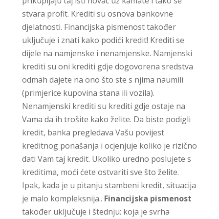
prikupljaju taj isti novac uz kamate i tako se
stvara profit. Krediti su osnova bankovne
djelatnosti. Financijska pismenost također
uključuje i znati kako podići kredit! Krediti se
dijele na namjenske i nenamjenske. Namjenski
krediti su oni krediti gdje dogovorena sredstva
odmah dajete na ono što ste s njima naumili
(primjerice kupovina stana ili vozila).
Nenamjenski krediti su krediti gdje ostaje na
Vama da ih trošite kako želite. Da biste podigli
kredit, banka pregledava Vašu povijest
kreditnog ponašanja i ocjenjuje koliko je rizično
dati Vam taj kredit. Ukoliko uredno poslujete s
kreditima, moći ćete ostvariti sve što želite.
Ipak, kada je u pitanju stambeni kredit, situacija
je malo kompleksnija..
Financijska pismenost
također uključuje i štednju: koja je svrha