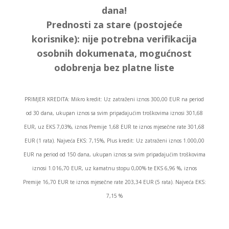
dana!
Prednosti za stare (postojeće
korisnike):
nije potrebna verifikacija
osobnih dokumenata, mogućnost
odobrenja bez platne liste
PRIMJER KREDITA: Mikro kredit: Uz zatraženi iznos 300,00 EUR na period
od 30 dana, ukupan iznos sa svim pripadajućim troškovima iznosi 301,68
EUR, uz EKS 7,03%, iznos Premije 1,68 EUR te iznos mjesečne rate 301,68
EUR (1 rata). Najveća EKS: 7,15%, Plus kredit: Uz zatraženi iznos 1.000,00
EUR na period od 150 dana, ukupan iznos sa svim pripadajućim troškovima
iznosi 1.016,70 EUR, uz kamatnu stopu 0,00% te EKS 6,96 %, iznos
Premije 16,70 EUR te iznos mjesečne rate 203,34 EUR (5 rata). Najveća EKS:
7,15 %