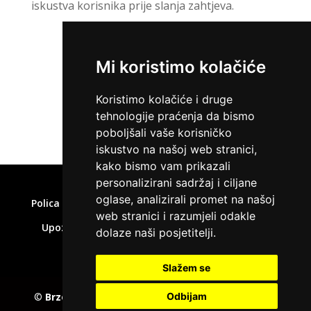
iskustva korisnika prije slanja zahtjeva.
Mi koristimo kolačiće
ZATRAŽI KREDIT
Koristimo kolačiće i druge
tehnologije praćenja da bismo
poboljšali vaše korisničko
iskustvo na našoj web stranici,
kako bismo vam prikazali
Home
»
Jamstvo za kredit Ferratum
personalizirani sadržaj i ciljane
oglase, analizirali promet na našoj
Polica privatnosti
Uvjeti korištenja
Kolačići
web stranici i razumjeli odakle
Upozorenje o rizicima
Affiliate disclaimer
dolaze naši posjetitelji.
Kontakt
Slažem se
©
Brzepozajmice.com
EU VAT number : 205391327,
Odbijam