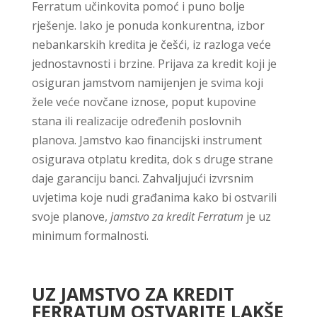
Ferratum učinkovita pomoć i puno bolje
rješenje. Iako je ponuda konkurentna, izbor
nebankarskih kredita je češći, iz razloga veće
jednostavnosti i brzine. Prijava za kredit koji je
osiguran jamstvom namijenjen je svima koji
žele veće novčane iznose, poput kupovine
stana ili realizacije određenih poslovnih
planova. Jamstvo kao financijski instrument
osigurava otplatu kredita, dok s druge strane
daje garanciju banci. Zahvaljujući izvrsnim
uvjetima koje nudi građanima kako bi ostvarili
svoje planove,
jamstvo za kredit Ferratum
je uz
minimum formalnosti.
UZ JAMSTVO ZA KREDIT
FERRATUM OSTVARITE LAKŠE