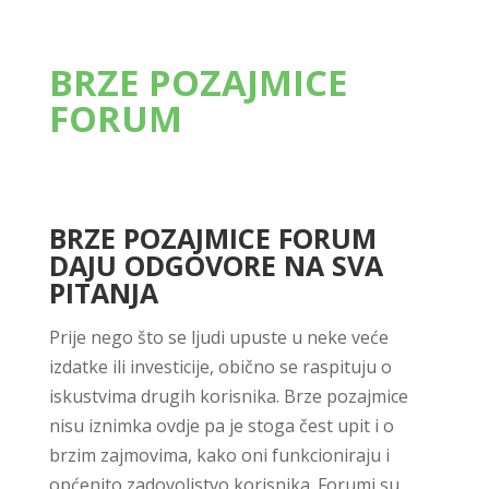
BRZE POZAJMICE
FORUM
BRZE POZAJMICE FORUM
DAJU ODGOVORE NA SVA
PITANJA
Prije nego što se ljudi upuste u neke veće
izdatke ili investicije, obično se raspituju o
iskustvima drugih korisnika. Brze pozajmice
nisu iznimka ovdje pa je stoga čest upit i o
brzim zajmovima, kako oni funkcioniraju i
općenito zadovoljstvo korisnika. Forumi su