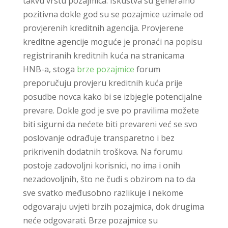
takvu vrstu pozajmica. Iskustva su generalno
pozitivna dokle god su se pozajmice uzimale od
provjerenih kreditnih agencija. Provjerene
kreditne agencije moguće je pronaći na popisu
registriranih kreditnih kuća na stranicama
HNB-a, stoga
brze pozajmice
forum
preporučuju provjeru kreditnih kuća prije
posudbe novca kako bi se izbjegle potencijalne
prevare. Dokle god je sve po pravilima možete
biti sigurni da nećete biti prevareni već se svo
poslovanje odrađuje transparetno i bez
prikrivenih dodatnih troškova. Na forumu
postoje zadovoljni korisnici, no ima i onih
nezadovoljnih, što ne čudi s obzirom na to da
sve svatko međusobno razlikuje i nekome
odgovaraju uvjeti brzih pozajmica, dok drugima
neće odgovarati. Brze pozajmice su