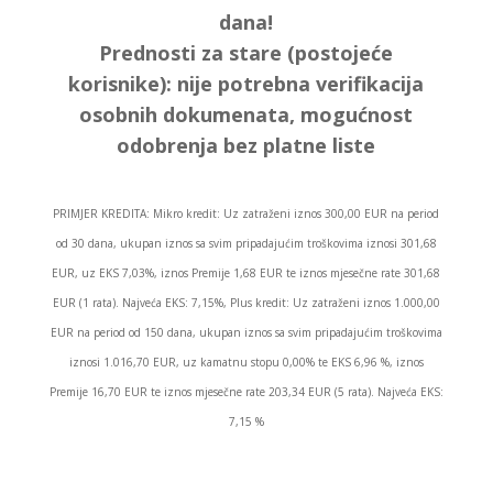
dana!
Prednosti za stare (postojeće
korisnike):
nije potrebna verifikacija
osobnih dokumenata, mogućnost
odobrenja bez platne liste
PRIMJER KREDITA: Mikro kredit: Uz zatraženi iznos 300,00 EUR na period
od 30 dana, ukupan iznos sa svim pripadajućim troškovima iznosi 301,68
EUR, uz EKS 7,03%, iznos Premije 1,68 EUR te iznos mjesečne rate 301,68
EUR (1 rata). Najveća EKS: 7,15%, Plus kredit: Uz zatraženi iznos 1.000,00
EUR na period od 150 dana, ukupan iznos sa svim pripadajućim troškovima
iznosi 1.016,70 EUR, uz kamatnu stopu 0,00% te EKS 6,96 %, iznos
Premije 16,70 EUR te iznos mjesečne rate 203,34 EUR (5 rata). Najveća EKS:
7,15 %