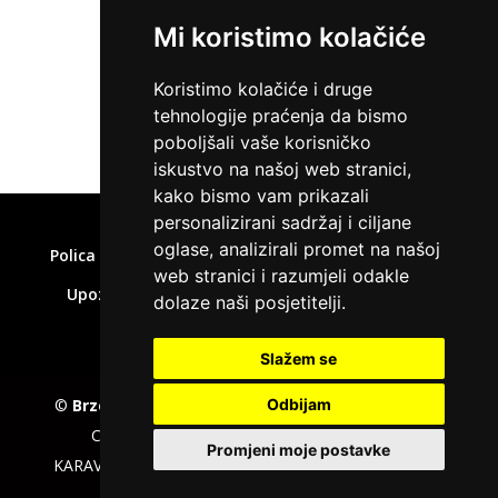
Mi koristimo kolačiće
ZATRAŽI KREDIT
Koristimo kolačiće i druge
tehnologije praćenja da bismo
poboljšali vaše korisničko
iskustvo na našoj web stranici,
kako bismo vam prikazali
Home
»
Brze pozajmice forum
personalizirani sadržaj i ciljane
oglase, analizirali promet na našoj
Polica privatnosti
Uvjeti korištenja
Kolačići
web stranici i razumjeli odakle
Upozorenje o rizicima
Affiliate disclaimer
dolaze naši posjetitelji.
Kontakt
Slažem se
©
Brzepozajmice.com
EU VAT number : 205391327,
Odbijam
Company :
KD CAPITAL LTD
, Adress : UL.L.
Promjeni moje postavke
KARAVELOV 2, ZipCode : 4000, City : Plovdiv, Country :
Bulgaria