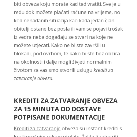
biti obveza koju morate kad tad vratiti. Sve je u
redu dok možete plaćati račune na vrijeme, no
kod nenadanih situacija kao kada jedan član
obitelji ostane bez posla ili vam se pojavi trošak
iz vedra neba događaju se stvari na koje ne
možete utjecati. Kako ne bi ste završili u
blokadi, pod ovrhom, te kako bi ste bez obzira
na okolnosti i dalje mogli živjeti normalnim
životom za vas smo stvorili uslugu
krediti za
zatvaranje obveza
.
KREDITI ZA ZATVARANJE OBVEZA
ZA 15 MINUTA OD DOSTAVE
POTPISANE DOKUMENTACIJE
Krediti za zatvaranje
obveza su instant krediti s
kratkoročnim rokom otplate. Želite li zatvoriti