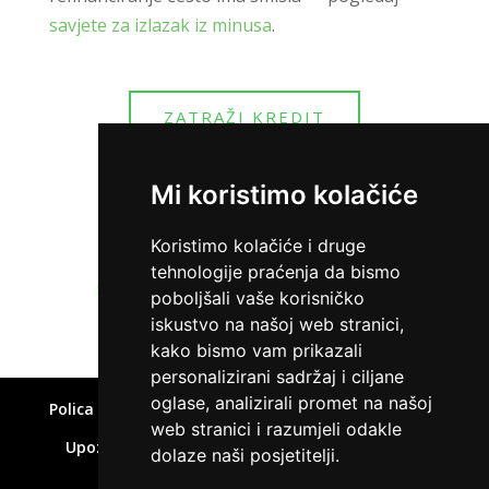
savjete za izlazak iz minusa
.
ZATRAŽI KREDIT
Mi koristimo kolačiće
Koristimo kolačiće i druge
tehnologije praćenja da bismo
Home
»
Krediti za zatvaranje obveza
poboljšali vaše korisničko
iskustvo na našoj web stranici,
kako bismo vam prikazali
personalizirani sadržaj i ciljane
oglase, analizirali promet na našoj
Polica privatnosti
Uvjeti korištenja
Kolačići
web stranici i razumjeli odakle
Upozorenje o rizicima
Affiliate disclaimer
dolaze naši posjetitelji.
Kontakt