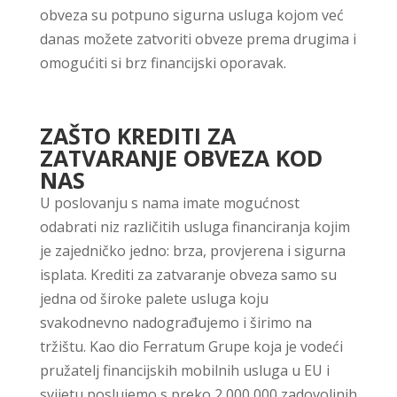
obveza su potpuno sigurna usluga kojom već
danas možete zatvoriti obveze prema drugima i
omogućiti si brz financijski oporavak.
ZAŠTO KREDITI ZA
ZATVARANJE OBVEZA KOD
NAS
U poslovanju s nama imate mogućnost
odabrati niz različitih usluga financiranja kojim
je zajedničko jedno: brza, provjerena i sigurna
isplata. Krediti za zatvaranje obveza samo su
jedna od široke palete usluga koju
svakodnevno nadograđujemo i širimo na
tržištu. Kao dio Ferratum Grupe koja je vodeći
pružatelj financijskih mobilnih usluga u EU i
svijetu poslujemo s preko 2 000 000 zadovoljnih