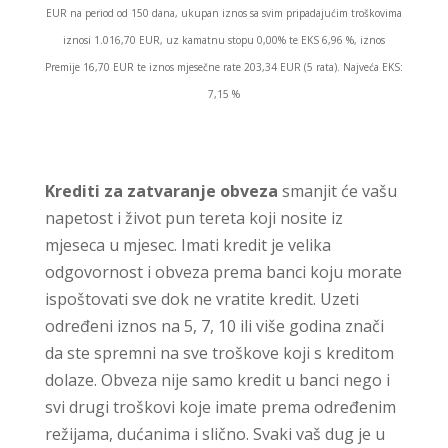
EUR na period od 150 dana, ukupan iznos sa svim pripadajućim troškovima
iznosi 1.016,70 EUR, uz kamatnu stopu 0,00% te EKS 6,96 %, iznos
Premije 16,70 EUR te iznos mjesečne rate 203,34 EUR (5 rata). Najveća EKS:
7,15 %
Krediti za zatvaranje obveza
smanjit će vašu
napetost i život pun tereta koji nosite iz
mjeseca u mjesec. Imati kredit je velika
odgovornost i obveza prema banci koju morate
ispoštovati sve dok ne vratite kredit. Uzeti
određeni iznos na 5, 7, 10 ili više godina znači
da ste spremni na sve troškove koji s kreditom
dolaze. Obveza nije samo kredit u banci nego i
svi drugi troškovi koje imate prema određenim
režijama, dućanima i slično. Svaki vaš dug je u