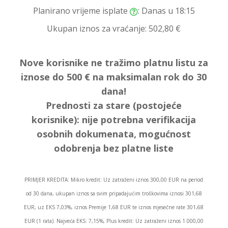
Planirano vrijeme isplate
: Danas u 18:15
Ukupan iznos za vraćanje:
502,80 €
Nove korisnike ne tražimo platnu listu za
iznose do 500 € na maksimalan rok do 30
dana!
Prednosti za stare (postojeće
korisnike):
nije potrebna verifikacija
osobnih dokumenata, mogućnost
odobrenja bez platne liste
PRIMJER KREDITA: Mikro kredit: Uz zatraženi iznos 300,00 EUR na period
od 30 dana, ukupan iznos sa svim pripadajućim troškovima iznosi 301,68
EUR, uz EKS 7,03%, iznos Premije 1,68 EUR te iznos mjesečne rate 301,68
EUR (1 rata). Najveća EKS: 7,15%, Plus kredit: Uz zatraženi iznos 1.000,00