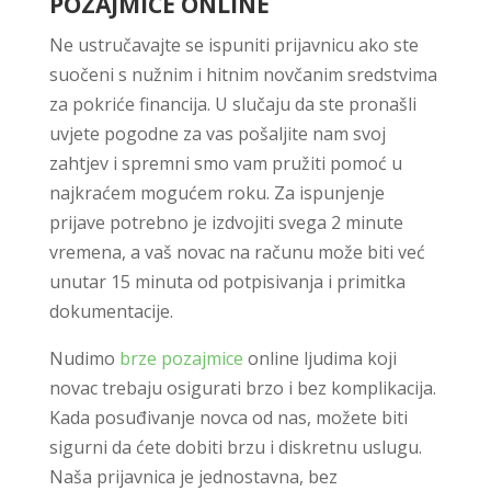
POZAJMICE ONLINE
Ne ustručavajte se ispuniti prijavnicu ako ste
suočeni s nužnim i hitnim novčanim sredstvima
za pokriće financija. U slučaju da ste pronašli
uvjete pogodne za vas pošaljite nam svoj
zahtjev i spremni smo vam pružiti pomoć u
najkraćem mogućem roku. Za ispunjenje
prijave potrebno je izdvojiti svega 2 minute
vremena, a vaš novac na računu može biti već
unutar 15 minuta od potpisivanja i primitka
dokumentacije.
Nudimo
brze pozajmice
online ljudima koji
novac trebaju osigurati brzo i bez komplikacija.
Kada posuđivanje novca od nas, možete biti
sigurni da ćete dobiti brzu i diskretnu uslugu.
Naša prijavnica je jednostavna, bez