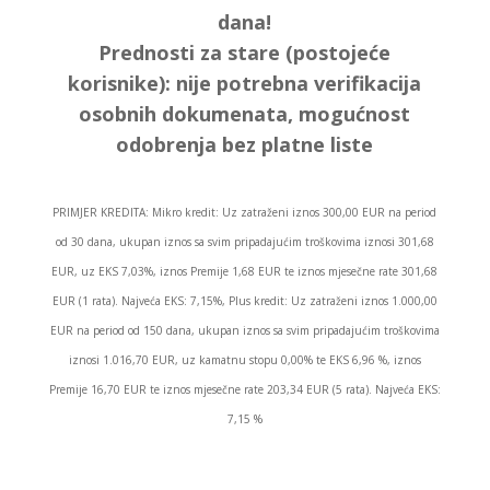
dana!
Prednosti za stare (postojeće
korisnike):
nije potrebna verifikacija
osobnih dokumenata, mogućnost
odobrenja bez platne liste
PRIMJER KREDITA: Mikro kredit: Uz zatraženi iznos 300,00 EUR na period
od 30 dana, ukupan iznos sa svim pripadajućim troškovima iznosi 301,68
EUR, uz EKS 7,03%, iznos Premije 1,68 EUR te iznos mjesečne rate 301,68
EUR (1 rata). Najveća EKS: 7,15%, Plus kredit: Uz zatraženi iznos 1.000,00
EUR na period od 150 dana, ukupan iznos sa svim pripadajućim troškovima
iznosi 1.016,70 EUR, uz kamatnu stopu 0,00% te EKS 6,96 %, iznos
Premije 16,70 EUR te iznos mjesečne rate 203,34 EUR (5 rata). Najveća EKS:
7,15 %