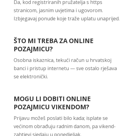
Da, kod registriranih pružatelja s https
stranicom, jasnim uvjetima i ugovorom.
Izbjegavaj ponude koje traže uplatu unaprijed.
ŠTO MI TREBA ZA ONLINE
POZAJMICU?
Osobna iskaznica, tekući račun u hrvatskoj
banci i pristup internetu — sve ostalo rješava
se elektronički.
MOGU LI DOBITI ONLINE
POZAJMICU VIKENDOM?
Prijavu možeš poslati bilo kada; isplate se
većinom obrađuju radnim danom, pa vikend-
zahtjevi sjedaju u ponedjeljak.