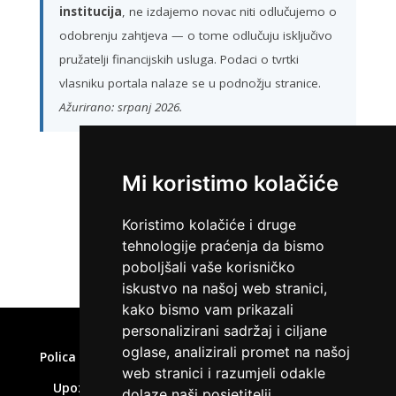
institucija
, ne izdajemo novac niti odlučujemo o
odobrenju zahtjeva — o tome odlučuju isključivo
pružatelji financijskih usluga. Podaci o tvrtki
vlasniku portala nalaze se u podnožju stranice.
Ažurirano: srpanj 2026.
Mi koristimo kolačiće
ZATRAŽI KREDIT
Koristimo kolačiće i druge
tehnologije praćenja da bismo
poboljšali vaše korisničko
iskustvo na našoj web stranici,
kako bismo vam prikazali
Home
»
Brze pozajmice online
personalizirani sadržaj i ciljane
oglase, analizirali promet na našoj
Polica privatnosti
Uvjeti korištenja
Kolačići
web stranici i razumjeli odakle
Upozorenje o rizicima
Affiliate disclaimer
dolaze naši posjetitelji.