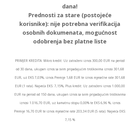
dana!
Prednosti za stare (postojeće
korisnike):
nije potrebna verifikacija
osobnih dokumenata, mogućnost
odobrenja bez platne liste
PRIMJER KREDITA: Mikro kredit: Uz zatraženi iznos 300,00 EUR na period
od 30 dana, ukupan iznos sa svim pripadajućim troškovima iznosi 301,68
EUR, uz EKS 7,03%, iznos Premije 1,68 EUR te iznos mjesečne rate 301,68
EUR (1 rata). Najveća EKS: 7,15%, Plus kredit: Uz zatraženi iznos 1.000,00
EUR na period od 150 dana, ukupan iznos sa svim pripadajućim troškovima
iznosi 1.016,70 EUR, uz kamatnu stopu 0,00% te EKS 6,96 %, iznos
Premije 16,70 EUR te iznos mjesečne rate 203,34 EUR (5 rata). Najveća EKS:
7,15 %