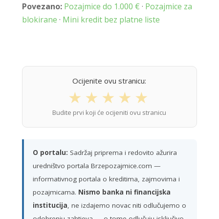
Povezano:
Pozajmice do 1.000 €
·
Pozajmice za
blokirane
·
Mini kredit bez platne liste
Ocijenite ovu stranicu:
★
★
★
★
★
Budite prvi koji će ocijeniti ovu stranicu
O portalu:
Sadržaj priprema i redovito ažurira
uredništvo portala Brzepozajmice.com —
informativnog portala o kreditima, zajmovima i
pozajmicama.
Nismo banka ni financijska
institucija
, ne izdajemo novac niti odlučujemo o
odobrenju zahtjeva — o tome odlučuju isključivo