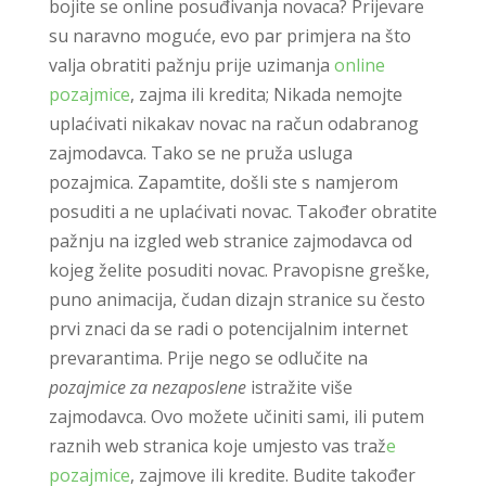
bojite se online posuđivanja novaca? Prijevare
su naravno moguće, evo par primjera na što
valja obratiti pažnju prije uzimanja
online
pozajmice
, zajma ili kredita; Nikada nemojte
uplaćivati nikakav novac na račun odabranog
zajmodavca. Tako se ne pruža usluga
pozajmica. Zapamtite, došli ste s namjerom
posuditi a ne uplaćivati novac. Također obratite
pažnju na izgled web stranice zajmodavca od
kojeg želite posuditi novac. Pravopisne greške,
puno animacija, čudan dizajn stranice su često
prvi znaci da se radi o potencijalnim internet
prevarantima. Prije nego se odlučite na
pozajmice za nezaposlene
istražite više
zajmodavca. Ovo možete učiniti sami, ili putem
raznih web stranica koje umjesto vas traž
e
pozajmice
, zajmove ili kredite. Budite također