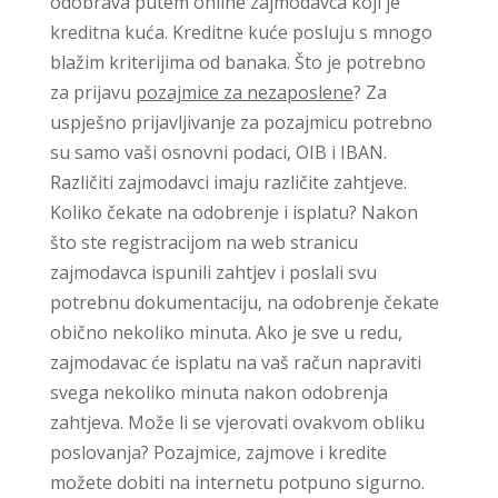
odobrava putem online zajmodavca koji je
kreditna kuća. Kreditne kuće posluju s mnogo
blažim kriterijima od banaka. Što je potrebno
za prijavu
pozajmice za nezaposlene
? Za
uspješno prijavljivanje za pozajmicu potrebno
su samo vaši osnovni podaci, OIB i IBAN.
Različiti zajmodavci imaju različite zahtjeve.
Koliko čekate na odobrenje i isplatu? Nakon
što ste registracijom na web stranicu
zajmodavca ispunili zahtjev i poslali svu
potrebnu dokumentaciju, na odobrenje čekate
obično nekoliko minuta. Ako je sve u redu,
zajmodavac će isplatu na vaš račun napraviti
svega nekoliko minuta nakon odobrenja
zahtjeva. Može li se vjerovati ovakvom obliku
poslovanja? Pozajmice, zajmove i kredite
možete dobiti na internetu potpuno sigurno.