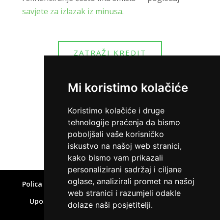
savjete za izlazak iz minusa
.
ZATRAŽI KREDIT
Mi koristimo kolačiće
Koristimo kolačiće i druge
tehnologije praćenja da bismo
Home
»
Krediti za zatvaranje obveza
poboljšali vaše korisničko
iskustvo na našoj web stranici,
kako bismo vam prikazali
personalizirani sadržaj i ciljane
oglase, analizirali promet na našoj
Polica privatnosti
Uvjeti korištenja
Kolačići
web stranici i razumjeli odakle
Upozorenje o rizicima
Affiliate disclaimer
dolaze naši posjetitelji.
Kontakt