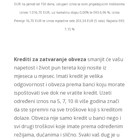
EUR na period od 150 dana, ukupan iznos sa svim pripadajućim troškovima
iznosi 1.016,70 EUR, uz kamatnu stopu 0,00% te EKS 6,96 %, iznos
Premije 16,70 EUR te iznos mjesečne rate 203,34 EUR (5 rata). Najveća EKS:
7,15 %
Krediti za zatvaranje obveza
smanjit će vašu
napetost i život pun tereta koji nosite iz
mjeseca u mjesec. Imati kredit je velika
odgovornost i obveza prema banci koju morate
ispoštovati sve dok ne vratite kredit. Uzeti
određeni iznos na 5, 7, 10 ili više godina znači
da ste spremni na sve troškove koji s kreditom
dolaze. Obveza nije samo kredit u banci nego i
svi drugi troškovi koje imate prema određenim
režijama, dućanima i slično. Svaki vaš dug je u