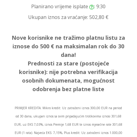
Planirano vrijeme isplate
: 9:30
Ukupan iznos za vraćanje:
502,80 €
Nove korisnike ne tražimo platnu listu za
iznose do 500 € na maksimalan rok do 30
dana!
Prednosti za stare (postojeće
korisnike):
nije potrebna verifikacija
osobnih dokumenata, mogućnost
odobrenja bez platne liste
PRIMJER KREDITA: Mikro kredit: Uz zatraženi iznos 300,00 EUR na period
od 30 dana, ukupan iznos sa svim pripadajućim troškovima iznosi 301,68
EUR, uz EKS 7,03%, iznos Premije 1,68 EUR te iznos mjesečne rate 301,68
EUR (1 rata). Najveća EKS: 7,15%, Plus kredit: Uz zatraženi iznos 1.000,00