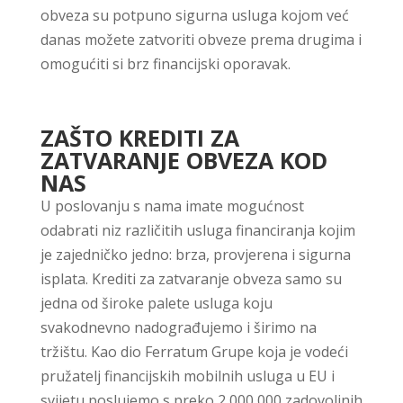
obveza su potpuno sigurna usluga kojom već
danas možete zatvoriti obveze prema drugima i
omogućiti si brz financijski oporavak.
ZAŠTO KREDITI ZA
ZATVARANJE OBVEZA KOD
NAS
U poslovanju s nama imate mogućnost
odabrati niz različitih usluga financiranja kojim
je zajedničko jedno: brza, provjerena i sigurna
isplata. Krediti za zatvaranje obveza samo su
jedna od široke palete usluga koju
svakodnevno nadograđujemo i širimo na
tržištu. Kao dio Ferratum Grupe koja je vodeći
pružatelj financijskih mobilnih usluga u EU i
svijetu poslujemo s preko 2 000 000 zadovoljnih