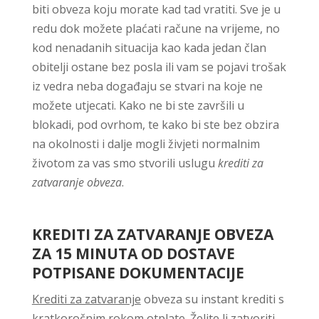
biti obveza koju morate kad tad vratiti. Sve je u
redu dok možete plaćati račune na vrijeme, no
kod nenadanih situacija kao kada jedan član
obitelji ostane bez posla ili vam se pojavi trošak
iz vedra neba događaju se stvari na koje ne
možete utjecati. Kako ne bi ste završili u
blokadi, pod ovrhom, te kako bi ste bez obzira
na okolnosti i dalje mogli živjeti normalnim
životom za vas smo stvorili uslugu
krediti za
zatvaranje obveza
.
KREDITI ZA ZATVARANJE OBVEZA
ZA 15 MINUTA OD DOSTAVE
POTPISANE DOKUMENTACIJE
Krediti za zatvaranje
obveza su instant krediti s
kratkoročnim rokom otplate. Želite li zatvoriti