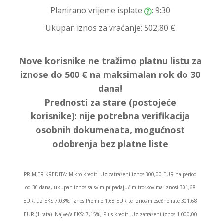
Planirano vrijeme isplate
: 9:30
Ukupan iznos za vraćanje:
502,80 €
Nove korisnike ne tražimo platnu listu za
iznose do 500 € na maksimalan rok do 30
dana!
Prednosti za stare (postojeće
korisnike):
nije potrebna verifikacija
osobnih dokumenata, mogućnost
odobrenja bez platne liste
PRIMJER KREDITA: Mikro kredit: Uz zatraženi iznos 300,00 EUR na period
od 30 dana, ukupan iznos sa svim pripadajućim troškovima iznosi 301,68
EUR, uz EKS 7,03%, iznos Premije 1,68 EUR te iznos mjesečne rate 301,68
EUR (1 rata). Najveća EKS: 7,15%, Plus kredit: Uz zatraženi iznos 1.000,00