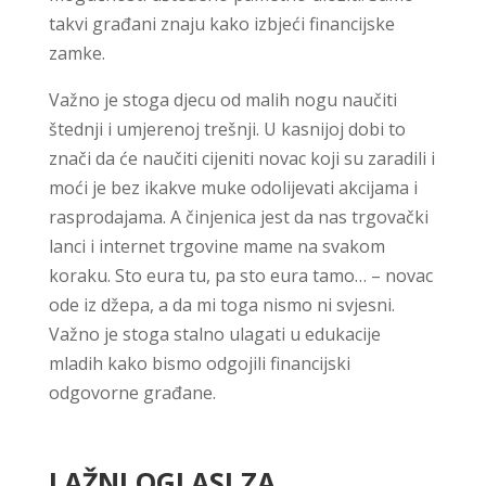
takvi građani znaju kako izbjeći financijske
zamke.
Važno je stoga djecu od malih nogu naučiti
štednji i umjerenoj trešnji. U kasnijoj dobi to
znači da će naučiti cijeniti novac koji su zaradili i
moći je bez ikakve muke odolijevati akcijama i
rasprodajama. A činjenica jest da nas trgovački
lanci i internet trgovine mame na svakom
koraku. Sto eura tu, pa sto eura tamo… – novac
ode iz džepa, a da mi toga nismo ni svjesni.
Važno je stoga stalno ulagati u edukacije
mladih kako bismo odgojili financijski
odgovorne građane.
LAŽNI OGLASI ZA