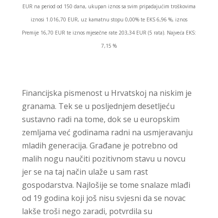
EUR na period od 150 dana, ukupan iznos sa svim pripadajućim troškovima
iznosi 1.016,70 EUR, uz kamatnu stopu 0,00% te EKS 6,96 %, iznos
Premije 16,70 EUR te iznos mjesečne rate 203,34 EUR (5 rata). Najveća EKS:
7,15 %
Financijska pismenost u Hrvatskoj na niskim je
granama. Tek se u posljednjem desetljeću
sustavno radi na tome, dok se u europskim
zemljama već godinama radni na usmjeravanju
mladih generacija. Građane je potrebno od
malih nogu naučiti pozitivnom stavu u novcu
jer se na taj način ulaže u sam rast
gospodarstva. Najlošije se tome snalaze mlađi
od 19 godina koji još nisu svjesni da se novac
lakše troši nego zaradi, potvrdila su