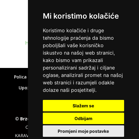
Mi koristimo kolačiće
Koristimo kolačiće i druge
tehnologije praćenja da bismo
Home
»
Kako izbjeći financijske zamke
poboljšali vaše korisničko
iskustvo na našoj web stranici,
kako bismo vam prikazali
personalizirani sadržaj i ciljane
oglase, analizirali promet na našoj
Polica privatnosti
Uvjeti korištenja
Kolačići
web stranici i razumjeli odakle
Upozorenje o rizicima
Affiliate disclaimer
dolaze naši posjetitelji.
Kontakt
Slažem se
©
Brzepozajmice.com
EU VAT number : 205391327,
Odbijam
Company :
KD CAPITAL LTD
, Adress : UL.L.
Promjeni moje postavke
KARAVELOV 2, ZipCode : 4000, City : Plovdiv, Country :